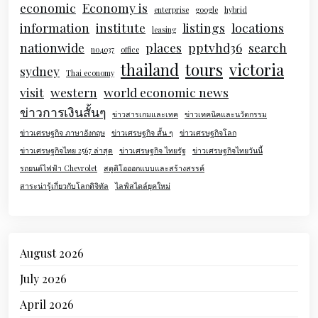
economic
Economy is
enterprise
google
hybrid
information
institute
listings
locations
leasing
nationwide
places
pptvhd36
search
no4037
office
thailand
tours
victoria
sydney
Thai economy
visit
western
world economic news
ข่าวการเงินสั้นๆ
ข่าวสารเกมและเทค
ข่าวเทคนิคและนวัตกรรม
ข่าวเศรษฐกิจ ภาษาอังกฤษ
ข่าวเศรษฐกิจ สั้น ๆ
ข่าวเศรษฐกิจโลก
ข่าวเศรษฐกิจไทย 2567 ล่าสุด
ข่าวเศรษฐกิจ ไทยรัฐ
ข่าวเศรษฐกิจไทยวันนี้
รถยนต์ไฟฟ้า Chevrolet
สตูดิโอออกแบบและสร้างสรรค์
สาระน่ารู้เกี่ยวกับโลกดิจิทัล
ไลฟ์สไตล์ยุคใหม่
August 2026
July 2026
April 2026