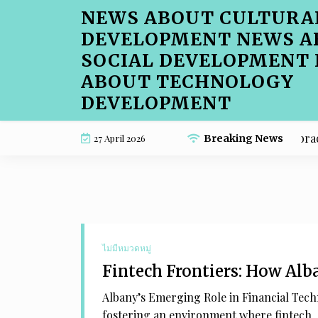
Skip
NEWS ABOUT CULTURA
to
DEVELOPMENT NEWS A
content
SOCIAL DEVELOPMENT
ABOUT TECHNOLOGY
DEVELOPMENT
Fintech Frontiers: How Albany is Embracing 
27 April 2026
Breaking News
ไม่มีหมวดหมู่
Fintech Frontiers: How Alb
Albany’s Emerging Role in Financial Techn
fostering an environment where fintech