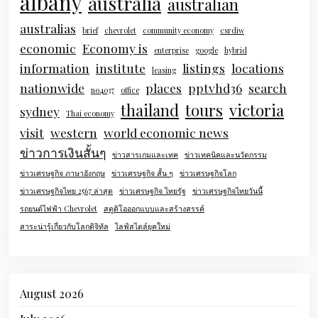
albany
australia
australian
australias
brief
chevrolet
community economy
csrdiw
economic
Economy is
enterprise
google
hybrid
information
institute
listings
locations
leasing
nationwide
places
pptvhd36
search
no4037
office
thailand
tours
victoria
sydney
Thai economy
visit
western
world economic news
ข่าวการเงินสั้นๆ
ข่าวสารเกมและเทค
ข่าวเทคนิคและนวัตกรรม
ข่าวเศรษฐกิจ ภาษาอังกฤษ
ข่าวเศรษฐกิจ สั้น ๆ
ข่าวเศรษฐกิจโลก
ข่าวเศรษฐกิจไทย 2567 ล่าสุด
ข่าวเศรษฐกิจ ไทยรัฐ
ข่าวเศรษฐกิจไทยวันนี้
รถยนต์ไฟฟ้า Chevrolet
สตูดิโอออกแบบและสร้างสรรค์
สาระน่ารู้เกี่ยวกับโลกดิจิทัล
ไลฟ์สไตล์ยุคใหม่
August 2026