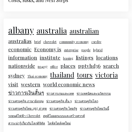
Costs, Risks, and Next Steps
albany
australia
australian
australias
brief
chevrolet
community economy
csrdiw
economic
Economy is
enterprise
google
hybrid
information
institute
listings
locations
leasing
nationwide
places
pptvhd36
search
no4037
office
thailand
tours
victoria
sydney
Thai economy
visit
western
world economic news
ข่าวการเงินสั้นๆ
ข่าวสารเกมและเทค
ข่าวเทคนิคและนวัตกรรม
ข่าวเศรษฐกิจ ภาษาอังกฤษ
ข่าวเศรษฐกิจ สั้น ๆ
ข่าวเศรษฐกิจโลก
ข่าวเศรษฐกิจไทย 2567 ล่าสุด
ข่าวเศรษฐกิจ ไทยรัฐ
ข่าวเศรษฐกิจไทยวันนี้
รถยนต์ไฟฟ้า Chevrolet
สตูดิโอออกแบบและสร้างสรรค์
สาระน่ารู้เกี่ยวกับโลกดิจิทัล
ไลฟ์สไตล์ยุคใหม่