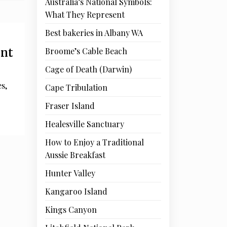
Australia’s National Symbols:
What They Represent
Best bakeries in Albany WA
ent
Broome’s Cable Beach
Cage of Death (Darwin)
s,
Cape Tribulation
Fraser Island
Healesville Sanctuary
How to Enjoy a Traditional
Aussie Breakfast
Hunter Valley
Kangaroo Island
Kings Canyon