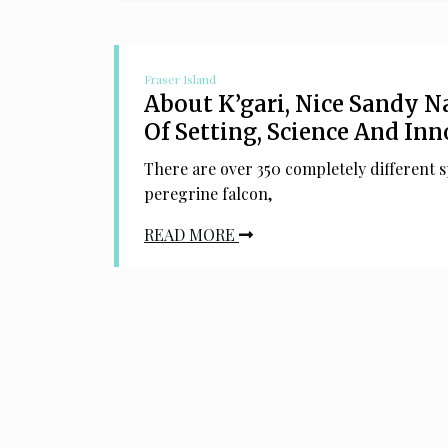
Fraser Island
About K’gari, Nice Sandy N
Of Setting, Science And In
There are over 350 completely different sp
peregrine falcon,
READ MORE