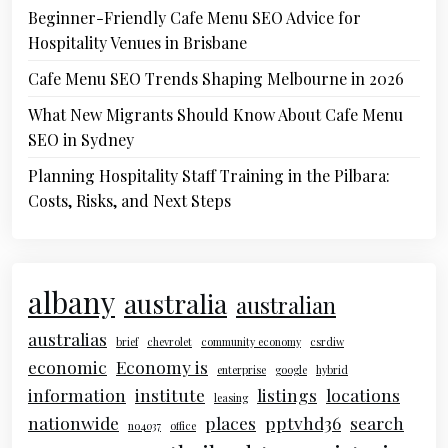
Beginner-Friendly Cafe Menu SEO Advice for
Hospitality Venues in Brisbane
Cafe Menu SEO Trends Shaping Melbourne in 2026
What New Migrants Should Know About Cafe Menu
SEO in Sydney
Planning Hospitality Staff Training in the Pilbara:
Costs, Risks, and Next Steps
albany
australia
australian
australias
brief
chevrolet
community economy
csrdiw
economic
Economy is
enterprise
google
hybrid
information
institute
listings
locations
leasing
nationwide
places
pptvhd36
search
no4037
office