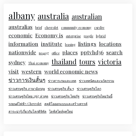
albany
australia
australian
australias
brief
chevrolet
community economy
csrdiw
economic
Economy is
enterprise
google
hybrid
information
institute
listings
locations
leasing
nationwide
places
pptvhd36
search
no4037
office
thailand
tours
victoria
sydney
Thai economy
visit
western
world economic news
ข่าวการเงินสั้นๆ
ข่าวสารเกมและเทค
ข่าวเทคนิคและนวัตกรรม
ข่าวเศรษฐกิจ ภาษาอังกฤษ
ข่าวเศรษฐกิจ สั้น ๆ
ข่าวเศรษฐกิจโลก
ข่าวเศรษฐกิจไทย 2567 ล่าสุด
ข่าวเศรษฐกิจ ไทยรัฐ
ข่าวเศรษฐกิจไทยวันนี้
รถยนต์ไฟฟ้า Chevrolet
สตูดิโอออกแบบและสร้างสรรค์
สาระน่ารู้เกี่ยวกับโลกดิจิทัล
ไลฟ์สไตล์ยุคใหม่