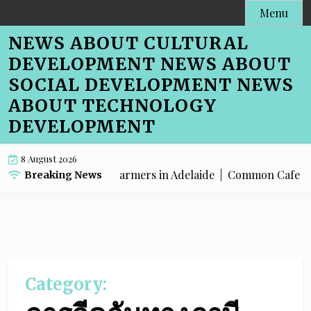
Skip
Menu
to
NEWS ABOUT CULTURAL
content
DEVELOPMENT NEWS ABOUT
SOCIAL DEVELOPMENT NEWS
ABOUT TECHNOLOGY
DEVELOPMENT
8 August 2026
Cafe Menu SEO for Farmers in Adelaide |
Common Cafe Menu S
Breaking News
Category: