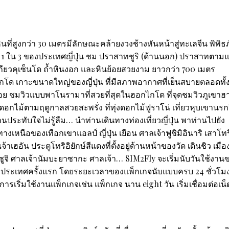
ที่สูงกว่า 30 เมตรมีลักษณะคล้ายงวงช้างหันหน้าสู่ทะเลจีน พิพิธ
ดอันดับ 1 ใน 3 ของประเทศญี่ปุ่น ชม ปราสาทชูริ (ด้านนอก) ปราสาทตา
ยวคุเซ็นโด ถ้ำหินงอก และหินย้อยสวยงาม ยาวกว่า 700 เมตร
กไกโด เกาะขนาดใหญ่ของญี่ปุ่น ที่มีสภาพอากาศที่เย็นสบายตลอดทั้ง
น้อย ชมวิวแบบพาโนรามาที่สวยที่สุดในฮอกไกโด ที่จุดชมวิวภูเขาฮ
กไม้ตามฤดูกาลสวยสะพรั่ง ที่ทุ่งดอกไม้ฟูราโน่ เที่ยวหุบเขานรก
านประทับใจไม่รู้ลืม… นำท่านเดินทางท่องเที่ยวญี่ปุ่น พาท่านไปยัง
ปทางเหนือของเทือกเขาแอลป์ ญี่ปุ่น เยือน ศาลเจ้าฟูชิมิอินาริ เสาโทร
จ้าเฮอัน ประตูโทริอิยักษ์สีแดงที่ตั้งอยู่ด้านหน้าของวัด เดินชิว เมือ
ูจิ ศาลเจ้านัมบะยาซากะ ศาลเจ้า… SIM2Fly จะเริ่มนับวันใช้งาน
ี่ต่างประเทศครั้งแรก โดยระยะเวลาของแพ็กเกจนับแบบครบ 24 ชั่วโ
รเริ่มใช้งานแพ็กเกจเช่น แพ็กเกจ นาน eight วัน เริ่มเชื่อมต่อเน็