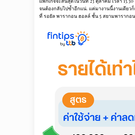
แพ็กเกจจะสิ้นสุดในวันที่ 23 ตุลาคม เวลา 13.30 
จนต้องกลับไปซ้ำอีกแน่. แค่มางานนี้งานเดียวก็เที
ที่ รอยัล พารากอน ฮอลล์ ชั้น 5 สยามพารากอน