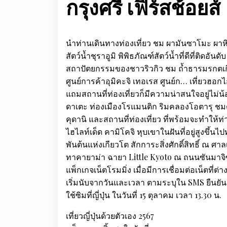
กรุงศรี เฟิร์สช้อยส์
นำท่านเดินทางท่องเที่ยว ชม ผามันซาโมะ ผาหิน
สัตว์น้ำชุราอูมิ พิพิธภัณฑ์สัตว์น้ำที่ดีที่ติ
สถาปัตยกรรมของชาวริวกิว ชม ถ้ำธารมรกตเกี
ศูนย์การค้าอุมิคะจิ เทอเรส ศูนย์ก… เที่ยวฮอ
แถมสถานที่ท่องเที่ยวก็มีความน่าสนใจอยู่ไม่
ดาเตะ ท่องเมืองโรแมนติก ริมคลองโอตารุ ชมดอ
คุดานิ และสถานที่ท่องเที่ยว ที่พร้อมจะทำให้ท่
ไฮไลท์เด็ด คามิโคจิ หุบเขาในฝันที่อยู่สูงขึ้นไ
พันต้นแห่งเกียวโต สักการะสิ่งศักดิ์สิทธิ์ ณ ศาลเ
ทาคายาม่า ฉายา Little Kyoto ณ ถนนซันมาจิซ
แพ็กเกจเน็ตโรมมิ่ง เมื่อมีการเชื่อมต่อเน็ตท
เริ่มนับจากวันและเวลา ตามระบุใน SMS ยืนยันกา
ใช้ซิมที่ญี่ปุ่น ในวันที่ 15 ตุลาคม เวลา 13.30 น.
เที่ยวญี่ปุ่นด้วยตัวเอง 2567