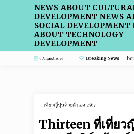
Skip
NEWS ABOUT CULTURA
to
DEVELOPMENT NEWS A
content
SOCIAL DEVELOPMENT
ABOUT TECHNOLOGY
DEVELOPMENT
Cafe Menu SEO Trends Shaping Melbourne i
5 August 2026
Breaking News
เที่ยวญี่ปุ่นด้วยตัวเอง 2567
Thirteen ที่เที่ยวญ