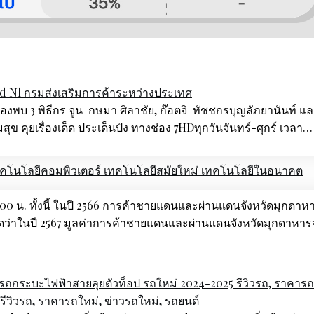
d Nl กรมส่งเสริมการค้าระหว่างประเทศ
รื่องพบ 3 พิธีกร จูน-กษมา ศิลาชัย, ก๊อตจิ-ทัชชกรบุญลัภยานันท์ แล
ุข คุยเรื่องเด็ด ประเด็นปัง ทางช่อง 7HDทุกวันจันทร์-ศุกร์ เวลา…
คโนโลยีคอมพิวเตอร์ เทคโนโลยีสมัยใหม่ เทคโนโลยีในอนาคต
14.00 น. ทั้งนี้ ในปี 2566 การค้าชายแดนและผ่านแดนจังหวัดมุกดาห
่าในปี 2567 มูลค่าการค้าชายแดนและผ่านแดนจังหวัดมุกดาหาร
 รถกระบะไฟฟ้าสายลุยตัวท็อป รถใหม่ 2024-2025 รีวิวรถ, ราคารถ
 รีวิวรถ, ราคารถใหม่, ข่าวรถใหม่, รถยนต์