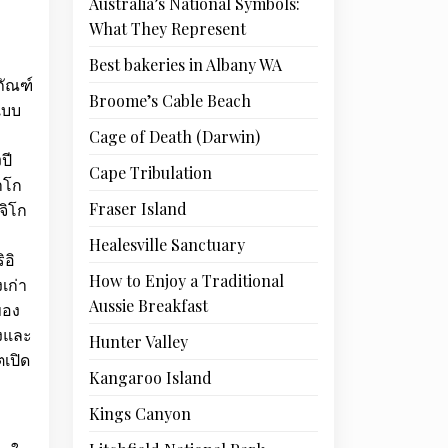
Australia’s National Symbols:
What They Represent
Best bakeries in Albany WA
ภัณฑ์
Broome’s Cable Beach
มแบบ
Cage of Death (Darwin)
ปี
Cape Tribulation
าโก
Fraser Island
จิโก
Healesville Sanctuary
ิอิ
How to Enjoy a Traditional
งเก่า
Aussie Breakfast
ของ
มงและ
Hunter Valley
ตเปิด
Kangaroo Island
Kings Canyon