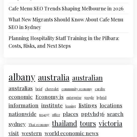
Cafe Menu SEO Trends Shaping Melbourne in 2026
What New Migrants Should Know About Cafe Menu
SEO in Sydney
Planning Hospitality Staff Training in the Pilbara:
Costs, Risks, and Next Steps
albany
australia
australian
australias
brief
chevrolet
community economy
csrdiw
economic
Economy is
enterprise
google
hybrid
information
institute
listings
locations
leasing
nationwide
places
pptvhd36
search
no4037
office
thailand
tours
victoria
sydney
Thai economy
visit
western
world economic news