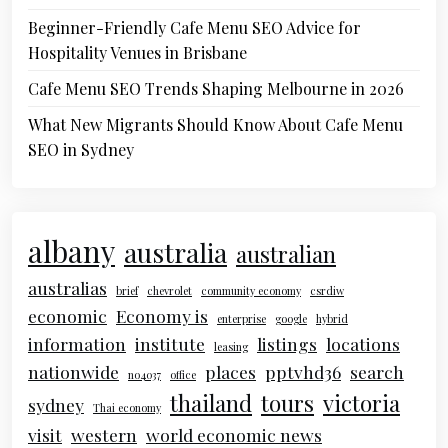
Beginner-Friendly Cafe Menu SEO Advice for
Hospitality Venues in Brisbane
Cafe Menu SEO Trends Shaping Melbourne in 2026
What New Migrants Should Know About Cafe Menu
SEO in Sydney
albany
australia
australian
australias
brief
chevrolet
community economy
csrdiw
economic
Economy is
enterprise
google
hybrid
information
institute
listings
locations
leasing
nationwide
places
pptvhd36
search
no4037
office
thailand
tours
victoria
sydney
Thai economy
visit
western
world economic news