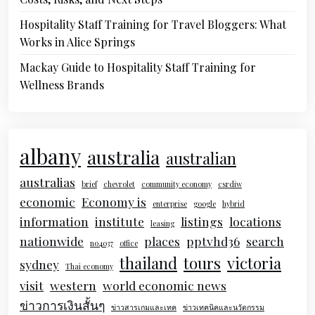
Hospitality Staff Training for Travel Bloggers: What
Works in Alice Springs
Mackay Guide to Hospitality Staff Training for
Wellness Brands
albany
australia
australian
australias
brief
chevrolet
community economy
csrdiw
economic
Economy is
enterprise
google
hybrid
information
institute
listings
locations
leasing
nationwide
places
pptvhd36
search
no4037
office
thailand
tours
victoria
sydney
Thai economy
visit
western
world economic news
ข่าวการเงินสั้นๆ
ข่าวสารเกมและเทค
ข่าวเทคนิคและนวัตกรรม