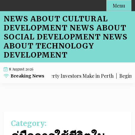
Skip
Menu
to
NEWS ABOUT CULTURAL
content
DEVELOPMENT NEWS ABOUT
SOCIAL DEVELOPMENT NEWS
ABOUT TECHNOLOGY
DEVELOPMENT
8 August 2026
EO Mistakes Property Investors Make in Perth |
Beginner-F
Breaking News
Category: