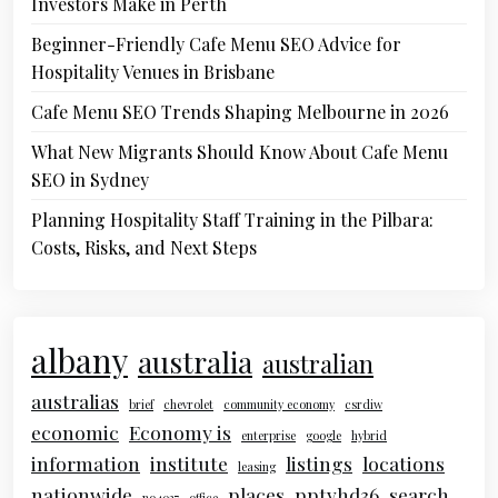
Investors Make in Perth
Beginner-Friendly Cafe Menu SEO Advice for
Hospitality Venues in Brisbane
Cafe Menu SEO Trends Shaping Melbourne in 2026
What New Migrants Should Know About Cafe Menu
SEO in Sydney
Planning Hospitality Staff Training in the Pilbara:
Costs, Risks, and Next Steps
albany
australia
australian
australias
brief
chevrolet
community economy
csrdiw
economic
Economy is
enterprise
google
hybrid
information
institute
listings
locations
leasing
nationwide
places
pptvhd36
search
no4037
office