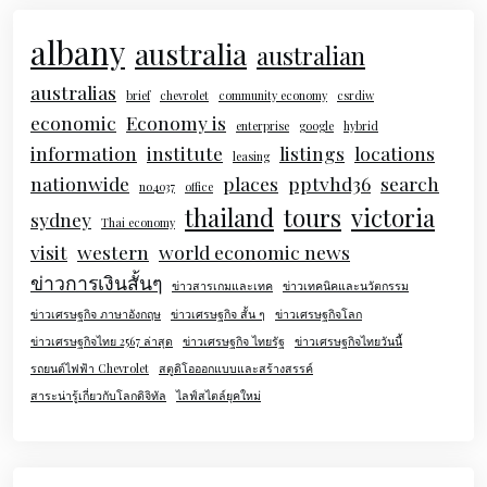
albany
australia
australian
australias
brief
chevrolet
community economy
csrdiw
economic
Economy is
enterprise
google
hybrid
information
institute
listings
locations
leasing
nationwide
places
pptvhd36
search
no4037
office
thailand
tours
victoria
sydney
Thai economy
visit
western
world economic news
ข่าวการเงินสั้นๆ
ข่าวสารเกมและเทค
ข่าวเทคนิคและนวัตกรรม
ข่าวเศรษฐกิจ ภาษาอังกฤษ
ข่าวเศรษฐกิจ สั้น ๆ
ข่าวเศรษฐกิจโลก
ข่าวเศรษฐกิจไทย 2567 ล่าสุด
ข่าวเศรษฐกิจ ไทยรัฐ
ข่าวเศรษฐกิจไทยวันนี้
รถยนต์ไฟฟ้า Chevrolet
สตูดิโอออกแบบและสร้างสรรค์
สาระน่ารู้เกี่ยวกับโลกดิจิทัล
ไลฟ์สไตล์ยุคใหม่