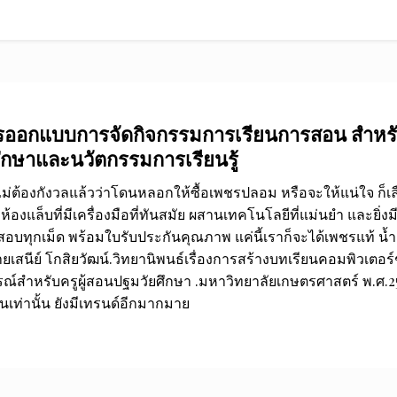
รออกแบบการจัดกิจกรรมการเรียนการสอน สำหรับ
ึกษาและนวัตกรรมการเรียนรู้
ไม่ต้องกังวลแล้วว่าโดนหลอกให้ซื้อเพชรปลอม หรือจะให้แน่ใจ ก็เ
ีห้องแล็บที่มีเครื่องมือที่ทันสมัย ผสานเทคโนโลยีที่แม่นยำ และยิ่งม
ทุกเม็ด พร้อมใบรับประกันคุณภาพ แค่นี้เราก็จะได้เพชรแท้ น้
ยเสนีย์ โกสิยวัฒน์.วิทยานิพนธ์เรื่องการสร้างบทเรียนคอมพิวเตอร์
สำหรับครูผู้สอนปฐมวัยศึกษา .มหาวิทยาลัยเกษตรศาสตร์ พ.ศ.2547
เท่านั้น ยังมีเทรนด์อีกมากมาย