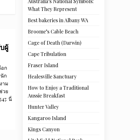
Australia’s National Symbols:
What They Represent
Best bakeries in Albany WA
Broome’s Cable Beach
Cage of Death (Darwin)
ผู้
Cape Tribulation
Fraser Island
ลือก
ีนัก
Healesville Sanctuary
ำงาม
How to Enjoy a Traditional
ช่วย
Aussie Breakfast
. นี่
Hunter Valley
Kangaroo Island
Kings Canyon