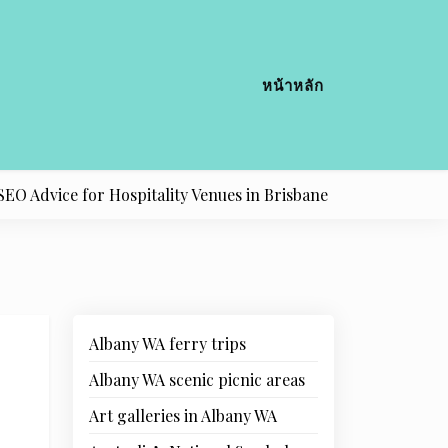
หน้าหลัก
ice for Hospitality Venues in Brisbane |
Cafe Menu SEO Tre
Albany WA ferry trips
Albany WA scenic picnic areas
Art galleries in Albany WA