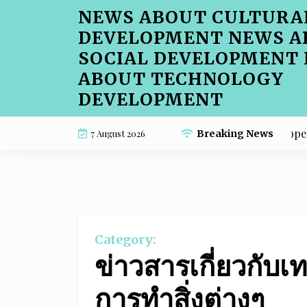
Skip
NEWS ABOUT CULTURA
to
DEVELOPMENT NEWS A
content
SOCIAL DEVELOPMENT
ABOUT TECHNOLOGY
DEVELOPMENT
Common Cafe Menu SEO Mistakes Property Inv
7 August 2026
Breaking News
Category:
ข่าวสารเกี่ยวกับเ
การทำสิ่งต่างๆ