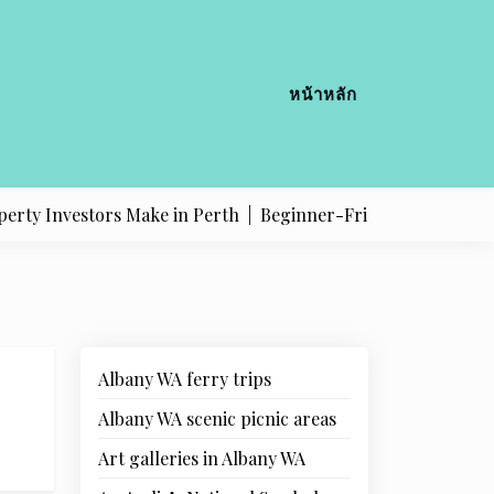
หน้าหลัก
nvestors Make in Perth |
Beginner-Friendly Cafe Menu SEO A
Albany WA ferry trips
Albany WA scenic picnic areas
Art galleries in Albany WA