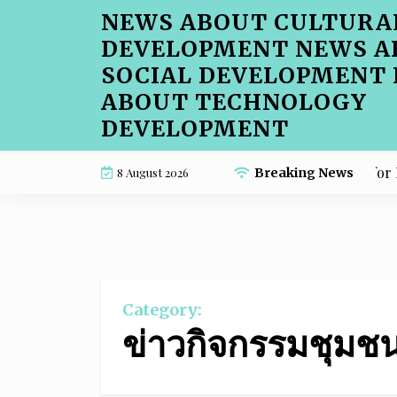
Skip
NEWS ABOUT CULTURA
to
DEVELOPMENT NEWS A
content
SOCIAL DEVELOPMENT
ABOUT TECHNOLOGY
DEVELOPMENT
A Local Approach to Cafe Menu SEO for Farme
8 August 2026
Breaking News
Category:
ข่าวกิจกรรมชุมช