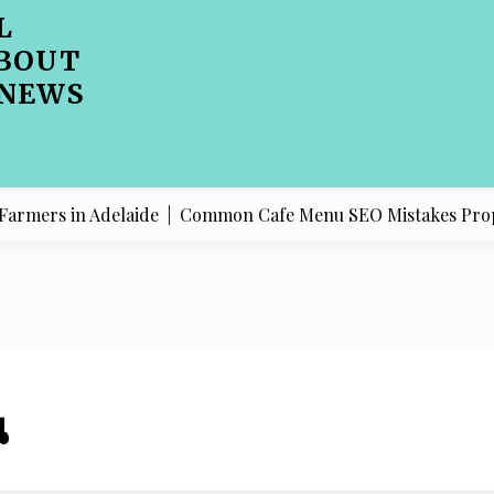
L
BOUT
 NEWS
rs in Adelaide |
Common Cafe Menu SEO Mistakes Property I
น