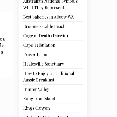
Australia’s National Symbols:
What They Represent
Best bakeries in Albany WA
Broome’s Cable Beach
Cage of Death (Darwin)
กอบ
Cape Tribulation
ได้
าล
Fraser Island
Healesville Sanctuary
How to Enjoy a Traditional
Aussie Breakfast
Hunter Valley
Kangaroo Island
Kings Canyon