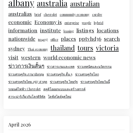
albany
australia
australian
australias
brief
chevrolet
community economy
csrdiw
economic
Economy is
enterprise
google
hybrid
information
institute
listings
locations
leasing
nationwide
places
pptvhd36
search
no4037
office
thailand
tours
victoria
sydney
Thai economy
visit
western
world economic news
ข่าวการเงินสั้นๆ
ข่าวสารเกมและเทค
ข่าวเทคนิคและนวัตกรรม
ข่าวเศรษฐกิจ ภาษาอังกฤษ
ข่าวเศรษฐกิจ สั้น ๆ
ข่าวเศรษฐกิจโลก
ข่าวเศรษฐกิจไทย 2567 ล่าสุด
ข่าวเศรษฐกิจ ไทยรัฐ
ข่าวเศรษฐกิจไทยวันนี้
รถยนต์ไฟฟ้า Chevrolet
สตูดิโอออกแบบและสร้างสรรค์
สาระน่ารู้เกี่ยวกับโลกดิจิทัล
ไลฟ์สไตล์ยุคใหม่
April 2026