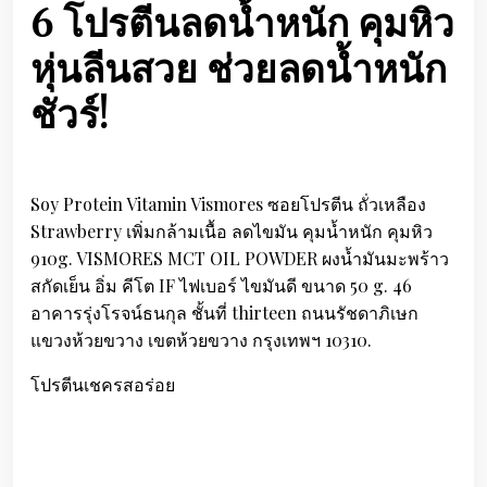
6 โปรตีนลดน้ำหนัก คุมหิว
หุ่นลีนสวย ช่วยลดน้ำหนัก
ชัวร์!
Soy Protein Vitamin Vismores ซอยโปรตีน ถั่วเหลือง
Strawberry เพิ่มกล้ามเนื้อ ลดไขมัน คุมน้ำหนัก คุมหิว
910g. VISMORES MCT OIL POWDER ผงน้ำมันมะพร้าว
สกัดเย็น อิ่ม คีโต IF ไฟเบอร์ ไขมันดี ขนาด 50 g. 46
อาคารรุ่งโรจน์ธนกุล ชั้นที่ thirteen ถนนรัชดาภิเษก
แขวงห้วยขวาง เขตห้วยขวาง กรุงเทพฯ 10310.
โปรตีนเชครสอร่อย