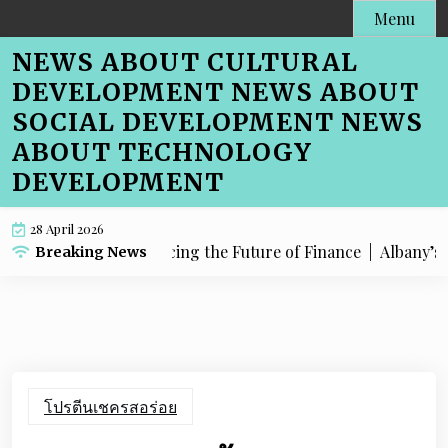
Skip
Menu
to
NEWS ABOUT CULTURAL
content
DEVELOPMENT NEWS ABOUT
SOCIAL DEVELOPMENT NEWS
ABOUT TECHNOLOGY
DEVELOPMENT
28 April 2026
How Albany is Embracing the Future of Finance |
Albany’s Dig
Breaking News
โปรตีนเชครสอร่อย