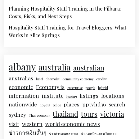
Planning Hospitality Staff Training in the Pilbara:
Costs, Risks, and Next Steps
Hospitality Staff Training for Travel Bloggers: What
Works in Alice Springs
albany
australia
australian
australias
brief
chevrolet
community economy
csrdiw
economic
Economy is
enterprise
google
hybrid
information
institute
listings
locations
leasing
nationwide
places
pptvhd36
search
no4037
office
thailand
tours
victoria
sydney
Thai economy
visit
western
world economic news
ข่าวการเงินสั้นๆ
ข่าวสารเกมและเทค
ข่าวเทคนิคและนวัตกรรม