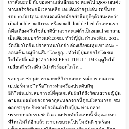
เราสั่งบะหมี่ กับของทานเล่นอีกอย่าง หมดไป 1,500 เยนค่ะ
ทานเสร็จยังพอมีเวลาเหลือ เลยเดินถ่ายรูปเล่น รอขึ้นรถ
รอบ 16.forty น. ตอนจองห้องพักอย่าลืมดูดีๆด้วยนะคะว่า
เป็นdouble mattress หรือsmall double bed ถ้าแบบแรก
ก็คือเตียงควีนไซส์ปกติบ้านเราค่ะแต่ถ้าเป็นsmall จะกลาย
เป็นเตียงแบบกว้างแค่120ซม. ทัวร์ญี่ปุ่น กำแพงหิมะ 2024
วัดเบียวโดอิน ปราสาทนาโกย่า ล่องเรือชมหุบเขาเอนะ –
ออนเซ็น หมู่บ้านสึมาโกะจูกุ… ทัวร์ญี่ปุ่นฮอกไกโด ชม
ใบไม้เปลี่ยนสี JOZANKEI BEAUTIFUL TIME ฤดูใบไม้
เปลี่ยนสี 5วัน3คืน (XJ) ทัวร์ฮอกไกโด…
รอบๆ อาซากุสะ ฮานายะชิกิประสบการณ์การวาดภาพ
เปเปอร์มาเช่”หรือ”การทำเครื่องประดับมิซู
ฮิกิ”เช่น,ประสบการณ์ที่คุณจะสัมผัสได้ถึงวัฒนธรรมญี่ปุ่น
ตามแบบฉบับของอาซากุสะนอกจากนี้คุณยังสามารถ. ชม
ดอกซากุระ จิบชาเขียวต้นตำรับญี่ปุ่น ท่ามกลาง
บรรยากาศธรรมชาติ ความประทับใจแบบนี้ ที่คุณจะหา
ที่ไหนไม่ได้อีกแล้ว เราขนขบวนโปรโมชั่นดี ๆ พร้อม
แพ็คเกจสุดพิเศษมาไว้ตรงหน้าคุณแล้ว อย่ารอช้า เลือก