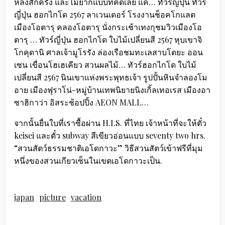
หลงสักครั้ง และไม่ยากแบบที่คิดเลย แค่… ทัวร์ญี่ปุ่น ทัวร์
ญี่ปุ่น ฮอกไกโด 2567 ลาเวนเดอร์ โรงงานช็อคโกแลต
เมืองโอตารุ คลองโอตารุ นั่งกระเช้าเทงกุชมวิวเมืองโอ
ตารุ … ทัวร์ญี่ปุ่น ฮอกไกโด ใบไม้เปลี่ยนสี 2567 หุบเขาจิ
โกคุดานิ ศาลเจ้ามูโรรัง ล่องเรือชมทะเลสาบโตยะ ออน
เซน เขื่อนโฮเฮเคียว สวนผลไม้… ทัวร์ฮอกไกโด ใบไม้
เปลี่ยนสี 2567 นินเขาแห่งพระพุทธเจ้า รูปปั้นหินจำลองโม
อาย เมืองฟุราโน่-หมู่บ้านเทพนิยายนิงเกิ้ลเทอเรส เมืองอา
ซาฮิกาว่า อิสระช้อปปิ้ง AEON MALL…
จากนั้นยื่นใบที่เราซื้อผ่าน H.I.S. ที่ไทย เจ้าหน้าที่จะให้ตั๋ว
keisei และตั๋ว subway สีเขียวอ่อนแบบ seventy two hrs.
“สวนสัตว์ธรรมชาติเอโดกาวะ” วิธีสวนสัตว์เข้าฟรีที่มุม
หนึ่งของสวนเกียวเซ็นในเขตเอโดกาวะเป็น.
japan
picture
vacation