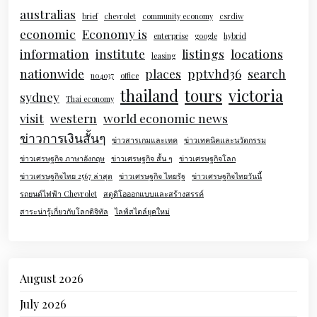
australias
brief
chevrolet
community economy
csrdiw
economic
Economy is
enterprise
google
hybrid
information
institute
listings
locations
leasing
nationwide
places
pptvhd36
search
no4037
office
thailand
tours
victoria
sydney
Thai economy
visit
western
world economic news
ข่าวการเงินสั้นๆ
ข่าวสารเกมและเทค
ข่าวเทคนิคและนวัตกรรม
ข่าวเศรษฐกิจ ภาษาอังกฤษ
ข่าวเศรษฐกิจ สั้น ๆ
ข่าวเศรษฐกิจโลก
ข่าวเศรษฐกิจไทย 2567 ล่าสุด
ข่าวเศรษฐกิจ ไทยรัฐ
ข่าวเศรษฐกิจไทยวันนี้
รถยนต์ไฟฟ้า Chevrolet
สตูดิโอออกแบบและสร้างสรรค์
สาระน่ารู้เกี่ยวกับโลกดิจิทัล
ไลฟ์สไตล์ยุคใหม่
August 2026
July 2026