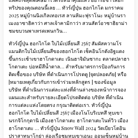
ทริปของคุณตอนนี้เลย … ทัวร์ญี่ปุ่น ฮอกไกโด มกราคม
2025 หมู่บ้านนิงเกิลเทอเรส ลานหิมะฟุราโนะ หมู่บ้านรา
เมงอาซาฮิคาว่า ศาลเจ้าคามิกาว่า สวนสัตว์อาซาฮิยาม่า
ชมขบวนพาเหรดเพนกวิน…
ทัวร์ญี่ปุ่น ฮอกไกโด ใบไม้เปลี่ยนสี 2567 สัมผัสความโร
แมนติกใบไม้เปลี่ยนสีของฮอกไกโด เช็คอินโกดังอิฐแดง
ขึ้นกระเช้าเขาฮาโกดาเตะ เนินฮาจิมันซากะ ตลาดปลาฮา
โกดาเตะ บ่อหมีสีน้ำตาล… สำหรับมาตรการป้องกันการ
ติดเชื้อของ บริษัท ที่ดำเนินการโปรดดู [จุดปลอดภัย] หรือ
[หมายเหตุเกี่ยวกับการเข้าร่วมหลักสูตร ] ของข้อมูล
บริษัท ที่ดำเนินการแต่ละแห่งที่ด้านล่างของหน้าการจอง
แผนและสำหรับรายละเอียดโปรดติดต่อ บริษัท ที่ดำเนิน
การแต่ละแห่งโดยตรง กรุณาติดต่อเรา. ทัวร์ญี่ปุ่น
ฮอกไกโด ใบไม้เปลี่ยนสี 2567 เมืองโนโบริเบทสึ หุบเขา
นรกจิโกกุดานิ เมืองฮาโกดาเตะ ฮาโกดาเตะไนท์วิว เมือง
ฮาโกดาเตะ … ทัวร์ญี่ปุ่น Snow Wall 2024 วัดเบียวโดอิน
ปราสาทนาโกย่า ล่องเรือชมหุบเขาเอนะ ออนเซ็นหมู่บ้าน