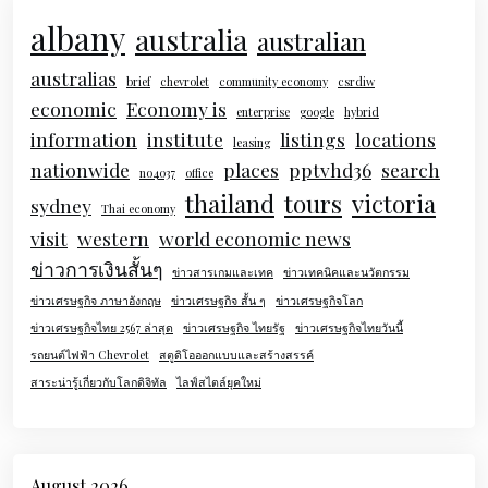
albany
australia
australian
australias
brief
chevrolet
community economy
csrdiw
economic
Economy is
enterprise
google
hybrid
information
institute
listings
locations
leasing
nationwide
places
pptvhd36
search
no4037
office
thailand
tours
victoria
sydney
Thai economy
visit
western
world economic news
ข่าวการเงินสั้นๆ
ข่าวสารเกมและเทค
ข่าวเทคนิคและนวัตกรรม
ข่าวเศรษฐกิจ ภาษาอังกฤษ
ข่าวเศรษฐกิจ สั้น ๆ
ข่าวเศรษฐกิจโลก
ข่าวเศรษฐกิจไทย 2567 ล่าสุด
ข่าวเศรษฐกิจ ไทยรัฐ
ข่าวเศรษฐกิจไทยวันนี้
รถยนต์ไฟฟ้า Chevrolet
สตูดิโอออกแบบและสร้างสรรค์
สาระน่ารู้เกี่ยวกับโลกดิจิทัล
ไลฟ์สไตล์ยุคใหม่
August 2026