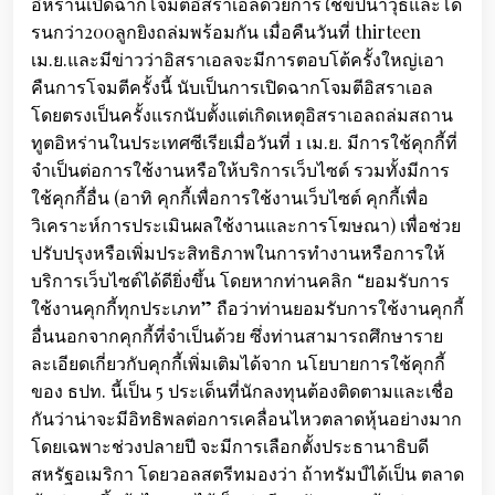
อิหร่านเปิดฉากโจมตีอิสราเอลด้วยการใช้ขีปนาวุธและโด
รนกว่า200ลูกยิงถล่มพร้อมกัน เมื่อคืนวันที่ thirteen
เม.ย.และมีข่าวว่าอิสราเอลจะมีการตอบโต้ครั้งใหญ่เอา
คืนการโจมตีครั้งนี้ นับเป็นการเปิดฉากโจมตีอิสราเอล
โดยตรงเป็นครั้งแรกนับตั้งแต่เกิดเหตุอิสราเอลถล่มสถาน
ทูตอิหร่านในประเทศซีเรียเมื่อวันที่ 1 เม.ย. มีการใช้คุกกี้ที่
จำเป็นต่อการใช้งานหรือให้บริการเว็บไซต์ รวมทั้งมีการ
ใช้คุกกี้อื่น (อาทิ คุกกี้เพื่อการใช้งานเว็บไซต์ คุกกี้เพื่อ
วิเคราะห์การประเมินผลใช้งานและการโฆษณา) เพื่อช่วย
ปรับปรุงหรือเพิ่มประสิทธิภาพในการทำงานหรือการให้
บริการเว็บไซต์ได้ดียิ่งขึ้น โดยหากท่านคลิก “ยอมรับการ
ใช้งานคุกกี้ทุกประเภท” ถือว่าท่านยอมรับการใช้งานคุกกี้
อื่นนอกจากคุกกี้ที่จำเป็นด้วย ซึ่งท่านสามารถศึกษาราย
ละเอียดเกี่ยวกับคุกกี้เพิ่มเติมได้จาก นโยบายการใช้คุกกี้
ของ ธปท. นี้เป็น 5 ประเด็นที่นักลงทุนต้องติดตามและเชื่อ
กันว่าน่าจะมีอิทธิพลต่อการเคลื่อนไหวตลาดหุ้นอย่างมาก
โดยเฉพาะช่วงปลายปี จะมีการเลือกตั้งประธานาธิบดี
สหรัฐอเมริกา โดยวอลสตรีทมองว่า ถ้าทรัมป์ได้เป็น ตลาด