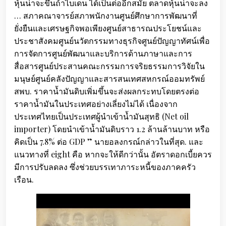
หุ้นน่าจะขึ้นถ้าไบเดน ได้เป็นต่ออีกสมัย ตลาดหุ้นน่าจะลง
… สภาคณาจารย์สภาพนักงานศูนย์ศึกษาการพัฒนาที่
ยั่งยืนและเศรษฐกิจพอเพียงศูนย์สาธารณประโยชน์และ
ประชาสังคมศูนย์นวัตกรรมทางธุรกิจศูนย์ปัญญาทัศน์เพื่อ
การจัดการศูนย์พัฒนาและบริการด้านภาษาและการ
สื่อสารศูนย์ประสานคณะกรรมการจริยธรรมการวิจัยใน
มนุษย์ศูนย์คลังปัญญาและสารสนเทศสหกรณ์ออมทรัพย์
สพบ. ราคาน้ำมันดิบเพิ่มขึ้นจะส่งผลกระทบโดยตรงต่อ
ราคาน้ำมันในประเทศอย่างเลี่ยงไม่ได้ เนื่องจาก
ประเทศไทยเป็นประเทศผู้นำเข้าน้ำมันสุทธิ (Net oil
importer) โดยนำเข้าน้ำมันดิบราว 1.2 ล้านล้านบาท หรือ
คิดเป็น 7.8% ต่อ GDP ” นายอลงกรณ์กล่าวในที่สุด. และ
แนวทางที่ eight คือ หากจะให้ดีกว่านั้น อัตราดอกเบี้ยควร
มีการปรับลดลง ซึ่งช่วยบรรเทาภาระหนี้ของภาคครัว
เรือน.