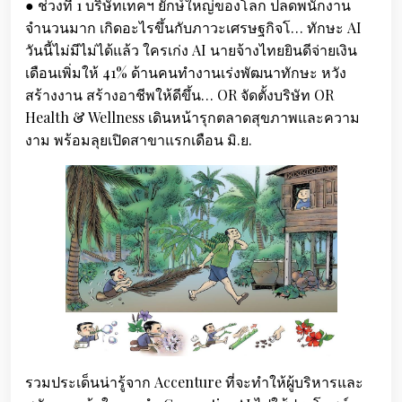
● ช่วงที่ 1 บริษัทเทคฯ ยักษ์ใหญ่ของโลก ปลดพนักงาน
จำนวนมาก เกิดอะไรขึ้นกับภาวะเศรษฐกิจโ… ทักษะ AI
วันนี้ไม่มีไม่ได้แล้ว ใครเก่ง AI นายจ้างไทยยินดีจ่ายเงิน
เดือนเพิ่มให้ 41% ด้านคนทำงานเร่งพัฒนาทักษะ หวัง
สร้างงาน สร้างอาชีพให้ดีขึ้น… OR จัดตั้งบริษัท OR
Health & Wellness เดินหน้ารุกตลาดสุขภาพและความ
งาม พร้อมลุยเปิดสาขาแรกเดือน มิ.ย.
รวมประเด็นน่ารู้จาก Accenture ที่จะทำให้ผู้บริหารและ