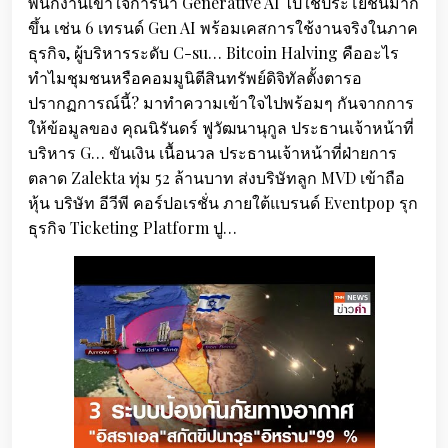
พนักงานเข้าใจการนำ Generative AI ไปใช้ประโยชน์มาก
ขึ้น เช่น 6 เทรนด์ Gen AI พร้อมเคสการใช้งานจริงในภาค
ธุรกิจ, ผู้บริหารระดับ C-su… Bitcoin Halving คืออะไร
ทำไมชุมชนหรือคอมมูนิตีสินทรัพย์ดิจิทัลตั้งตารอ
ปรากฏการณ์นี้? มาทำความเข้าใจไปพร้อมๆ กันจากการ
ให้ข้อมูลของ คุณนิรันดร์ ฟูวัฒนานุกูล ประธานเจ้าหน้าที่
บริหาร G… ขันเงิน เนื้อนวล ประธานเจ้าหน้าที่ฝ่ายการ
ตลาด Zalekta ทุ่ม 52 ล้านบาท ส่งบริษัทลูก MVD เข้าถือ
หุ้น บริษัท อีวีพี คอร์ปอเรชั่น ภายใต้แบรนด์ Eventpop รุก
ธุรกิจ Ticketing Platform ปู…