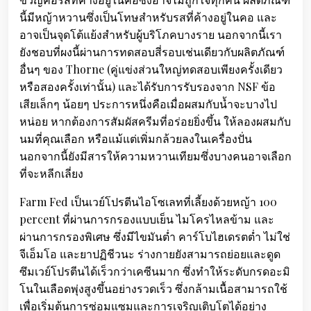
นี้มีหญ้าหวานซึ่งเป็นโทษสำหรับรสที่ค้างอยู่ในคอ และ
อาจเป็นจุดโต้แย้งสำหรับผู้บริโภคบางราย นอกจากนี้เรา
ยังชอบที่ผงนี้ผ่านการทดสอบสี่รอบเช่นเดียวกับผลิตภัณฑ์
อื่นๆ ของ Thorne (คู่แข่งส่วนใหญ่ทดสอบเพียงครั้งเดียว
หรือสองครั้งเท่านั้น) และได้รับการรับรองจาก NSF ข้อ
เสียเล็กๆ น้อยๆ ประการหนึ่งคือเมื่อผสมกับน้ำจะบางไป
หน่อย หากต้องการสัมผัสครีมที่อร่อยยิ่งขึ้น ให้ลองผสมกับ
นมที่คุณเลือก หรือแม้แต่เพิ่มกล้วยลงในเครื่องปั่น
นอกจากนี้ยังมีสารให้ความหวานเทียมซึ่งบางคนอาจเลือก
ที่จะหลีกเลี่ยง
Farm Fed เป็นเวย์โปรตีนไอโซเลทที่เลี้ยงด้วยหญ้า 100
percent ที่ผ่านการกรองแบบเย็น ไมโครไหลข้าม และ
ผ่านการกรองพิเศษ ซึ่งมีไขมันต่ำ คาร์โบไฮเดรตต่ำ ไม่ใช่
จีเอ็มโอ และยาปฏิชีวนะ ร่างกายยังสามารถย่อยและดูด
ซึมเวย์โปรตีนได้เร็วกว่าเคซีนมาก ซึ่งทำให้ระดับกรดอะมิ
โนในเลือดพุ่งสูงขึ้นอย่างรวดเร็ว ซึ่งกล้ามเนื้อสามารถใช้
เพื่อเริ่มต้นการซ่อมแซมและการเจริญเติบโตได้อย่าง