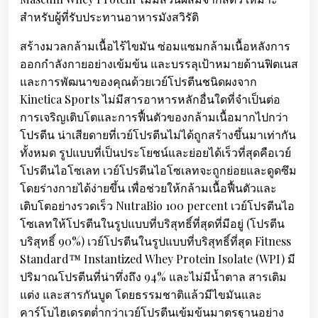
สำหรับผู้ที่รับประทานอาหารมังสวิรัติ
สร้างมวลกล้ามเนื้อไร้ไขมัน ซ่อมแซมกล้ามเนื้อหลังการ
ออกกำลังกายอย่างเข้มข้น และบรรลุเป้าหมายด้านฟิตเนส
และการพัฒนาของคุณด้วยเวย์โปรตีนชนิดผงจาก
Kinetica Sports ไม่มีสารอาหารหลักอื่นใดที่จำเป็นต่อ
การเจริญเติบโตและการฟื้นตัวของกล้ามเนื้อมากไปกว่า
โปรตีน น่าเสียดายที่เวย์โปรตีนไม่ได้ถูกสร้างขึ้นมาเท่ากัน
ทั้งหมด รูปแบบที่เป็นประโยชน์และย่อยได้เร็วที่สุดคือเวย์
โปรตีนไอโซเลท เวย์โปรตีนไอโซเลทจะถูกย่อยและดูดซึม
โดยร่างกายได้ง่ายขึ้น เพื่อช่วยให้กล้ามเนื้อฟื้นตัวและ
เติบโตอย่างรวดเร็ว NutraBio 100 percent เวย์โปรตีนไอ
โซเลทให้โปรตีนในรูปแบบที่บริสุทธิ์ที่สุดที่มีอยู่ (โปรตีน
บริสุทธิ์ 90%) เวย์โปรตีนในรูปแบบที่บริสุทธิ์ที่สุด Fitness
Standard™ Instantized Whey Protein Isolate (WPI) มี
ปริมาณโปรตีนที่น่าทึ่งถึง 94% และไม่มีน้ำตาล สารเติม
แต่ง และสารกันบูด โดยธรรมชาติแล้วมีไขมันและ
คาร์โบไฮเดรตต่ำกว่าเวย์โปรตีนเข้มข้นมาตรฐานอย่าง