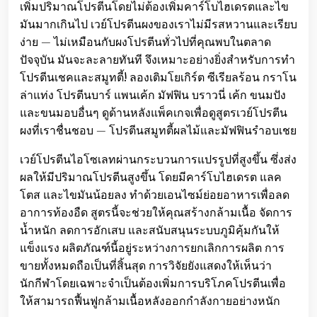
เพิ่มปริมาณโปรตีนโดยไม่ต้องเพิ่มคาร์โบไฮเดรตและไข
มันมากเกินไป เวย์โปรตีนผงของเราไม่มีรสหวานและเรียบ
ง่าย — ไม่เหมือนกับผงโปรตีนทั่วไปที่คุณพบในตลาด
ปัจจุบัน มันจะละลายทันที จึงเหมาะอย่างยิ่งสำหรับการทำ
โปรตีนเชคและสมูทตี้! ลองเติมโยเกิร์ต ซีเรียลร้อน กราโน
ล่าแท่ง โปรตีนบาร์ แพนเค้ก มัฟฟิน บราวนี่ เค้ก ขนมปัง
และขนมอบอื่นๆ ดูด้านหลังแพ็คเกจเพื่อดูสูตรเวย์โปรตีน
ผงที่เราชื่นชอบ — โปรตีนสมูทตี้ผลไม้และมัฟฟินรำอบเชย
เวย์โปรตีนไอโซเลทผ่านกระบวนการแปรรูปที่สูงขึ้น ซึ่งส่ง
ผลให้มีปริมาณโปรตีนสูงขึ้น โดยมีคาร์โบไฮเดรต แลค
โตส และไขมันน้อยลง ทำด้วยเอนไซม์ย่อยอาหารเพื่อลด
อาการท้องอืด สูตรนี้จะช่วยให้คุณสร้างกล้ามเนื้อ จัดการ
น้ำหนัก ลดการอักเสบ และสนับสนุนระบบภูมิคุ้มกันให้
แข็งแรง ผลิตภัณฑ์นี้อยู่ระหว่างการยกเลิกการผลิต การ
ขายทั้งหมดถือเป็นที่สิ้นสุด การวิจัยยังแสดงให้เห็นว่า
นักกีฬาโดยเฉพาะจำเป็นต้องเพิ่มการบริโภคโปรตีนเพื่อ
ให้สามารถฟื้นฟูกล้ามเนื้อหลังออกกำลังกายอย่างหนัก