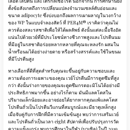
เลือด เลปติน และไตรกลีเซอไรด์ นอกจากนี้ การศึกษานี้ยัง
ตั้งข้อสังเกตถึงการเปลี่ยนแปลงจำนวนเซลล์ตับอ่อนและ
ขนาด adipocyte ซึ่งบ่งบอกถึงผลการเผาผลาญในวงกว้าง
ของ WP ในแบบจำลองสัตว์ ที่ PER4M® เราคิดว่าคุณไม่
ควรต้องสละรสชาติเพื่อให้ได้ผลลัพธ์ ดังนั้นแต่ละมื้อจึงอัด
แน่นไปด้วยเวย์ที่มีประโยชน์ทางชีวภาพสูงและโปรตีนนม
ที่มีอยู่ในรสชาติอร่อยหลากหลายที่คุณจะหลงรัก ผสมใน
น้ำหรือนมได้อย่างง่ายดาย หรือสร้างสรรค์และใช้ในขนม
ที่มีโปรตีนสูง
ทางเลือกที่ดีที่สุดสำหรับคุณจะขึ้นอยู่กับความชอบและ
ความต้องการเฉพาะของคุณ เวย์โปรตีนมีการดูดซึมที่สูง
กว่า ดังนั้นร่างกายของคุณจะดูดซึมกรดอะมิโนได้อย่างมี
ประสิทธิภาพมากขึ้น อย่างไรก็ตาม มันมีแลคโตสใน
ปริมาณเล็กน้อยและอาจย่อยได้ยากหากคุณแพ้แลคโตส
โปรตีนถั่วเป็นโปรตีนวีแกนที่สมบูรณ์และมีธาตุเหล็กสูง
เมื่อจับคู่กับการฝึกที่มีความเข้มข้นสูง พบว่าการเสริมเวย์
และโปรตีนถั่วเป็นเวลา eight สัปดาห์เพื่อปรับปรุงการวัด
ความแข็งแกร่ง พบการศึกษาในกีฬา (บาเซิล) ในปี 2019