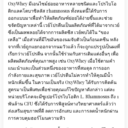
OxyWhey มีเอนไซม์ย่อยอาหารหลายชนิดและโปรไบโอ
ติกแลคโตบาซิลลัส rhamnosus ทั้งหมดนี้ได้รับการ
ออกแบบมาเพื่อทำให้ผลิตภัณฑ์ย่อยได้ง่ายขึ้นและช่วย
ขจัดปัญหาเหล่านี้ เวย์โปรตีนเป็นผลิตภัณฑ์ที่ได้มาจากเวย์
ซึ่งเป็นผลพลอยได้จากการผลิตชีส เวย์พบได้ใน “ของ
เหลือ” เมื่อส่วนที่มีไขมันของนมจับตัวเป็นก้อนเคซีน หลัง
จากที่เวย์ถูกแยกออกจากนมวัวแล้ว ก็จะถูกแปรรูปเป็นผงที่
เรียกว่าเวย์โปรตีน จากนั้นใช้ร่วมกับสารเติมแต่งอื่นๆ เพื่อ
ผลิตผลิตภัณฑ์คุณภาพสูง เช่น OxyWhey เมื่อใช้ตามคำ
แนะนำและเป็นส่วนหนึ่งของอาหารที่สมดุล การออก
กำลังกายและสุขภาพ เวย์โปรตีนไม่ควรทำให้คุณมีน้ำ
หนักเพิ่มขึ้น ในความเป็นจริง OxyWhey ได้รับการคิดค้น
สูตรมาเป็นพิเศษเพื่อช่วยคุณแก้ไขปัญหาดังกล่าว แต่ละ
หน่วยบริโภคจะมีซูเปอร์โปรไบโอติก L. Rhamnosus ถึง 1
พันล้าน CFU ซึ่งได้รับการพิสูจน์ทางวิทยาศาสตร์แล้วว่า
ส่งเสริมสุขภาพที่ดี ลดการอักเสบ และการลดน้ำหนักผ่าน
การควบคุมฮอร์โมนความหิว