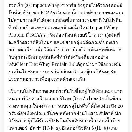
รวดเร็ว (8) Impact Whey Protein ยังอุดมไปด้วยกรดอะมิ
โนที่จำเป็น เช่น BCAAs สิ่งเหล่านี้เป็นสิ่งที่ร่างกายของคุณ
ไม่สามารถผลิตได้เอง แต่เกิดขึ้นตามธรรมชาติในโปรตีน
ซึ่งช่วยสร้างและซ่อมแซมกล้ามเนื้อใหม่ Impact Whey
Protein มี BCAA 5 กรัมต่อหนึ่งหน่วยบริโภค เรามุ่งมั่นที่
จะสร้างสรรค์สิ่งใหม่ๆ และขยายกลุ่มผลิตภัณฑ์ของเรา
อย่างต่อเนื่อง เพื่อให้แน่ใจว่าเรามีเวย์โปรตีนเชคที่เหมาะ
กับทุกคน อีกเหตุผลหนึ่งที่ทำให้เครื่องดื่มเชคอย่าง
เช่นClear Diet Whey Protein ไม่ได้ถูกนำมาใช้อย่างเข้ม
งวดในโภชนาการการกีฬาอีกต่อไป แต่ผู้คนก็หันมารับ
ประทานอาหารเพื่อสุขภาพด้วยเช่นกัน
ปริมาณโปรตีนอาจแตกต่างกันไปขึ้นอยู่กับยี่ห้อและขนาด
หน่วยบริโภค หนึ่งหน่วยบริโภค (โดยทั่วไปจะวัดเป็นช้อน
ตวงหากคุณใช้ผง) สามารถบรรจุโปรตีนได้ตั้งแต่ 13 ถึง 20
กรัมต่อหนึ่งหน่วยบริโภค หลังจากผ่านไปสามสัปดาห์ นัก
วิจัยพบว่าผู้ที่ได้รับเวย์โปรตีนมีระดับของเนื้องอกเนื้อร้าย
แฟกเตอร์-อัลฟา (TNF-α), อินเตอร์ลิวคิน 6 (IL-6) และ