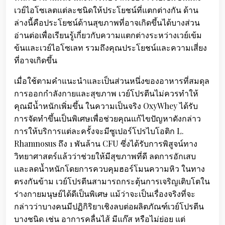
เวย์ไอโซเลตแต่ละชนิดให้ประโยชน์ที่แตกต่างกัน ด้าน
ล่างนี้คือประโยชน์ด้านสุขภาพที่อาจเกิดขึ้นได้บางส่วน
อ่านต่อเพื่อเรียนรู้เกี่ยวกับความแตกต่างระหว่างเวย์เข้ม
ข้นและเวย์ไอโซเลท รวมถึงคุณประโยชน์และความเสี่ยง
ที่อาจเกิดขึ้น
เมื่อใช้ตามคำแนะนำและเป็นส่วนหนึ่งของอาหารที่สมดุล
การออกกำลังกายและสุขภาพ เวย์โปรตีนไม่ควรทำให้
คุณมีน้ำหนักเพิ่มขึ้น ในความเป็นจริง OxyWhey ได้รับ
การจัดทำขึ้นเป็นพิเศษเพื่อช่วยคุณแก้ไขปัญหาดังกล่าว
การให้บริการแต่ละครั้งจะมีซูเปอร์โปรไบโอติก L.
Rhamnosus ถึง 1 พันล้าน CFU ซึ่งได้รับการพิสูจน์ทาง
วิทยาศาสตร์แล้วว่าช่วยให้มีสุขภาพที่ดี ลดการอักเสบ
และลดน้ำหนักโดยการควบคุมฮอร์โมนความหิว ในทาง
ตรงกันข้าม เวย์โปรตีนสามารถกระตุ้นการเจริญเติบโตใน
ร่างกายมนุษย์ได้ดีเป็นพิเศษ แม้ว่าจะเป็นเรื่องจริงที่จะ
กล่าวว่าบางคนมีปฏิกิริยาเชิงลบต่อผลิตภัณฑ์เวย์โปรตีน
บางชนิด เช่น อาการคลื่นไส้ มีแก๊ส หรือไม่ย่อย แต่