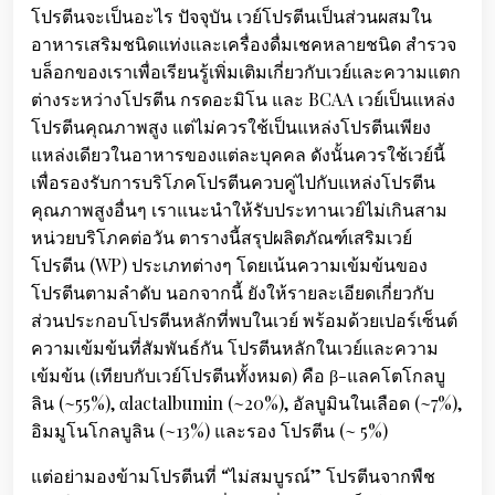
โปรตีนจะเป็นอะไร ปัจจุบัน เวย์โปรตีนเป็นส่วนผสมใน
อาหารเสริมชนิดแท่งและเครื่องดื่มเชคหลายชนิด สำรวจ
บล็อกของเราเพื่อเรียนรู้เพิ่มเติมเกี่ยวกับเวย์และความแตก
ต่างระหว่างโปรตีน กรดอะมิโน และ BCAA เวย์เป็นแหล่ง
โปรตีนคุณภาพสูง แต่ไม่ควรใช้เป็นแหล่งโปรตีนเพียง
แหล่งเดียวในอาหารของแต่ละบุคคล ดังนั้นควรใช้เวย์นี้
เพื่อรองรับการบริโภคโปรตีนควบคู่ไปกับแหล่งโปรตีน
คุณภาพสูงอื่นๆ เราแนะนำให้รับประทานเวย์ไม่เกินสาม
หน่วยบริโภคต่อวัน ตารางนี้สรุปผลิตภัณฑ์เสริมเวย์
โปรตีน (WP) ประเภทต่างๆ โดยเน้นความเข้มข้นของ
โปรตีนตามลำดับ นอกจากนี้ ยังให้รายละเอียดเกี่ยวกับ
ส่วนประกอบโปรตีนหลักที่พบในเวย์ พร้อมด้วยเปอร์เซ็นต์
ความเข้มข้นที่สัมพันธ์กัน โปรตีนหลักในเวย์และความ
เข้มข้น (เทียบกับเวย์โปรตีนทั้งหมด) คือ β-แลคโตโกลบู
ลิน (~55%), αlactalbumin (~20%), อัลบูมินในเลือด (~7%),
อิมมูโนโกลบูลิน (~13%) และรอง โปรตีน (~ 5%)
แต่อย่ามองข้ามโปรตีนที่ “ไม่สมบูรณ์” โปรตีนจากพืช