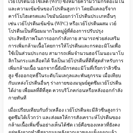
เวย์โปรตีนไอโซเลต (WPI) ซึ่งหมายความว่ามีกรดอะมิโน
และความเข้มข้นของโปรตีนสูงกว่า โดยมีแคลอรี่จาก
คาร์โบไฮเดรตและไขมันน้อยกว่าโปรตีนประเภทอื่นๆ
เช่น เวย์โปรตีนเข้มข้น (WPC) หรือเวย์โปรตีนผสม เวย์
โปรตีนเป็นที่นิยมมากในหมู่ผู้ที่ต้องการปรับปรุง
ประสิทธิภาพในการออกกำลังกาย สามารถช่วยส่งเสริม
การเพิ่มกล้ามเนื้อโดยการให้โปรตีนและกรดอะมิโนเพื่อ
ใช้เป็นส่วนประกอบ สามารถเพิ่มจำนวนฮอร์โมนอะนาโบ
ลิกในกระแสเลือดได้ จึงเป็นเวย์โปรตีนที่ดีที่สุดสำหรับการ
เพิ่มกล้ามเนื้อ นอกจากนี้ยังมีกรดอะมิโนที่เรียกว่าลิวซีน
สูง ซึ่งออกฤทธิ์ในระดับโมเลกุลและพันธุกรรม เมื่อเทียบ
กับแหล่งโปรตีนอื่นๆ ร่างกายของมนุษย์ดูดซึมเวย์โปรตีน
ได้ง่าย เพื่อผลที่ดีที่สุด ควรบริโภคก่อนหรือหลังออกกำลัง
กายทันที
เมื่อเปรียบเทียบกับถั่วเหลือง เวย์โปรตีนจะมีลิวซีนสูงกว่า
ดูดซึมได้เร็วกว่า และส่งผลให้การสังเคราะห์โปรตีนของ
กล้ามเนื้อเพิ่มขึ้นอย่างเห็นได้ชัด เวย์คือของเหลวที่ยังคง
อยู่หลังจากทำชีสจากนมหลังจากเอาของแข็งออกแล้ว