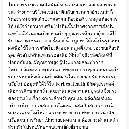
ไม่มีการระบุความสัมพันธ์ระหว่างสาเหตุและผลกระทบ
ระหว่างการบริโภคเวย์โปรตีนกับการกล่าวอ้างเหล่านี้
โดยธรรมชาติแล้วปราศจากสเตียรอยด์ หากคุณต้องการ
ให้แน่ใจว่าอาหารเสริมโปรตีนนั้นปราศจากสารเจือปน
และไม่มีส่วนผสมต้องห้ามใดๆ คุณควรซื้อจากผู้ขายที่ได้
รับอนุญาตเช่นเรา จากนั้นเวย์นี้จะถูกทำให้แห้งในรูปแบบ
ผงเพื่อใช้ในการผลิตโปรตีนเชค สมูทตี้ และของขบเคี้ยวที่
อุดมด้วยโปรตีนแสนอร่อย เพื่อให้มั่นใจถึงผลิตภัณฑ์ที่
ปลอดภัยและมีคุณภาพสูง ผู้ประมวลผลจะทำการ
วิเคราะห์และควบคุมคุณภาพของรถบรรทุกแต่ละรุ่นหรือ
รถบรรทุกแท็งก์ก่อนที่จะตัดสินใจว่าจะยอมรับการบรรทุก
หรือไม่ ข้อมูลที่ให้ไว้ใน Forbes Health มีวัตถุประสงค์
เพื่อการศึกษาเท่านั้น สุขภาพและความสมบูรณ์แข็งแรง
ของคุณเป็นเรื่องเฉพาะสำหรับคุณ และผลิตภัณฑ์และ
บริการที่เราตรวจสอบอาจไม่เหมาะสมกับสถานการณ์
ของคุณ เราไม่ให้คำแนะนำทางการแพทย์ การวินิจฉัย
หรือแผนการรักษาเป็นรายบุคคล หากต้องการคำแนะนำ
ส่วนตัว โปรดปรึกษากับแพทย์ผู้เชี่ยวชาญ