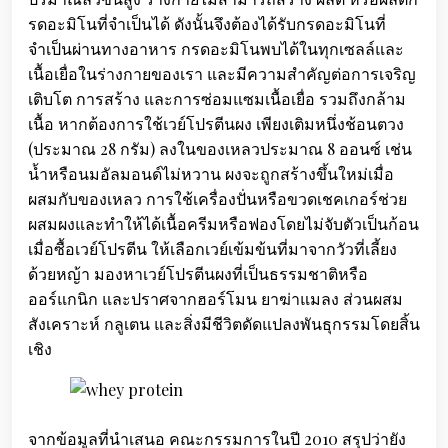
รดอะมิโนที่จำเป็นได้ ดังนั้นจึงต้องได้รับกรดอะมิโนที่
จำเป็นผ่านทางอาหาร กรดอะมิโนพบได้ในทุกเซลล์และ
เนื้อเยื่อในร่างกายของเรา และมีความสำคัญต่อการเจริญ
เติบโต การสร้าง และการซ่อมแซมเนื้อเยื่อ รวมถึงกล้าม
เนื้อ หากต้องการใช้เวย์โปรตีนผง เพียงเติมหนึ่งช้อนตวง
(ประมาณ 28 กรัม) ลงในของเหลวประมาณ 8 ออนซ์ เช่น
น้ำหรือนมอัลมอนด์ไม่หวาน ผงจะถูกสร้างขึ้นใหม่เมื่อ
ผสมกับของเหลว การใช้เครื่องปั่นหรือขวดเชคเกอร์ช่วย
ผสมผงและทำให้ได้เนื้อครีมหรือฟองโดยไม่จับตัวเป็นก้อน
เมื่อซื้อเวย์โปรตีน ให้เลือกเวย์เข้มข้นที่มาจากวัวที่เลี้ยง
ด้วยหญ้า มองหาเวย์โปรตีนผงที่เป็นธรรมชาติหรือ
ออร์แกนิก และปราศจากฮอร์โมน ยาฆ่าแมลง ส่วนผสม
สังเคราะห์ กลูเตน และสิ่งมีชีวิตดัดแปลงพันธุกรรมโดยสิ้น
เชิง
จากข้อมูลที่นำเสนอ คณะกรรมการในปี 2010 สรุปว่ายัง