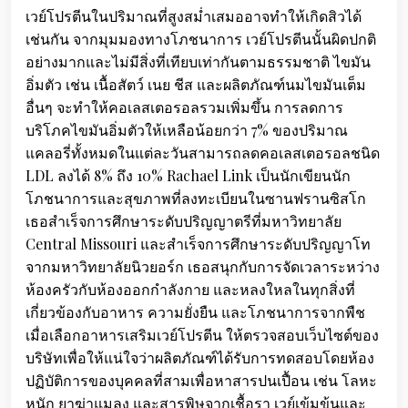
เวย์โปรตีนในปริมาณที่สูงสม่ำเสมออาจทำให้เกิดสิวได้
เช่นกัน จากมุมมองทางโภชนาการ เวย์โปรตีนนั้นผิดปกติ
อย่างมากและไม่มีสิ่งที่เทียบเท่ากันตามธรรมชาติ ไขมัน
อิ่มตัว เช่น เนื้อสัตว์ เนย ชีส และผลิตภัณฑ์นมไขมันเต็ม
อื่นๆ จะทำให้คอเลสเตอรอลรวมเพิ่มขึ้น การลดการ
บริโภคไขมันอิ่มตัวให้เหลือน้อยกว่า 7% ของปริมาณ
แคลอรี่ทั้งหมดในแต่ละวันสามารถลดคอเลสเตอรอลชนิด
LDL ลงได้ 8% ถึง 10% Rachael Link เป็นนักเขียนนัก
โภชนาการและสุขภาพที่ลงทะเบียนในซานฟรานซิสโก
เธอสำเร็จการศึกษาระดับปริญญาตรีที่มหาวิทยาลัย
Central Missouri และสำเร็จการศึกษาระดับปริญญาโท
จากมหาวิทยาลัยนิวยอร์ก เธอสนุกกับการจัดเวลาระหว่าง
ห้องครัวกับห้องออกกำลังกาย และหลงใหลในทุกสิ่งที่
เกี่ยวข้องกับอาหาร ความยั่งยืน และโภชนาการจากพืช
เมื่อเลือกอาหารเสริมเวย์โปรตีน ให้ตรวจสอบเว็บไซต์ของ
บริษัทเพื่อให้แน่ใจว่าผลิตภัณฑ์ได้รับการทดสอบโดยห้อง
ปฏิบัติการของบุคคลที่สามเพื่อหาสารปนเปื้อน เช่น โลหะ
หนัก ยาฆ่าแมลง และสารพิษจากเชื้อรา เวย์เข้มข้นและ