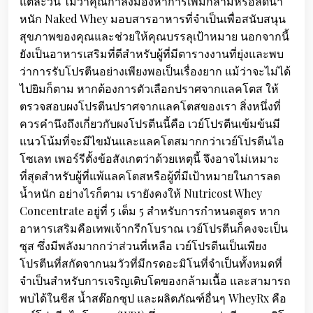
แต่ละวัน ไม่ว่าคุณกำลังมองหาการเพิ่มกล้ามหรือลดน้ำ
หนัก Naked Whey มอบสารอาหารที่จำเป็นเพื่อสนับสนุน
สุขภาพของคุณและช่วยให้คุณบรรลุเป้าหมาย นอกจากนี้
ยังเป็นอาหารเสริมที่ดีสำหรับผู้ที่มีตารางงานที่ยุ่งและพบ
ว่าการรับโปรตีนอย่างเพียงพอเป็นเรื่องยาก แม้ว่าจะไม่ได้
ไปยิมก็ตาม หากต้องการตัวเลือกปราศจากแลคโตส ให้
ตรวจสอบผงโปรตีนปราศจากแลคโตสของเรา สิ่งหนึ่งที่
ควรคำนึงถึงเกี่ยวกับผงโปรตีนนี้คือ เวย์โปรตีนเข้มข้นมี
แนวโน้มที่จะมีไขมันและแลคโตสมากกว่าเวย์โปรตีนไอ
โซเลท เพอร์รีตั้งข้อสังเกตว่าด้วยเหตุนี้ จึงอาจไม่เหมาะ
ที่สุดสำหรับผู้ที่แพ้แลคโตสหรือผู้ที่มีเป้าหมายในการลด
น้ำหนัก อย่างไรก็ตาม เรายังคงให้ Nutricost Whey
Concentrate อยู่ที่ 5 เต็ม 5 สำหรับการกำหนดสูตร หาก
อาหารเสริมคือเทพเจ้ากรีกโบราณ เวย์โปรตีนก็คงจะเป็น
ซุส ซึ่งมีพลังมากกว่าส่วนที่เหลือ เวย์โปรตีนเป็นเพียง
โปรตีนที่สกัดจากนมวัวที่มีกรดอะมิโนที่จำเป็นทั้งหมดที่
จำเป็นสำหรับการเจริญเติบโตของกล้ามเนื้อ และสามารถ
พบได้ในชีส น้ำสต๊อกซุป และผลิตภัณฑ์อื่นๆ WheyRx คือ