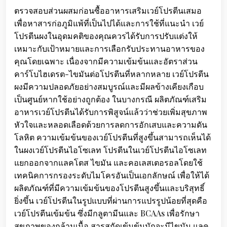
ตรวจสอบส่วนผสมก่อนซื้ออาหารเสริมเวย์โปรตีนเสมอ
เพื่อหาสารก่อภูมิแพ้ที่เป็นไปได้และการใช้ที่แนะนำ เวย์
โปรตีนผงในอุดมคติของคุณควรได้รับการปรับแต่งให้
เหมาะกับเป้าหมายและการเลือกรับประทานอาหารของ
คุณโดยเฉพาะ เนื่องจากมีความเข้มข้นและอัตราส่วน
คาร์โบไฮเดรต-ไขมันต่อโปรตีนที่หลากหลาย เวย์โปรตีน
ผงมีความปลอดภัยอย่างสมบูรณ์และมีผลข้างเคียงเกือบ
เป็นศูนย์หากใช้อย่างถูกต้อง ในบางกรณี ผลิตภัณฑ์เสริม
อาหารเวย์โปรตีนได้รับการพิสูจน์แล้วว่าช่วยเพิ่มสุขภาพ
หัวใจและหลอดเลือดด้วยการลดการอักเสบและความดัน
โลหิต ความเข้มข้นของเวย์โปรตีนที่สูงขึ้นสามารถเห็นได้
ในผงเวย์โปรตีนไอโซเลท โปรตีนในเวย์โปรตีนไอโซเลท
แยกออกจากแลคโตส ไขมัน และคอเลสเตอรอลโดยใช้
เทคนิคการกรองระดับไมโครอันเป็นเอกลักษณ์ เพื่อให้ได้
ผลิตภัณฑ์ที่มีความเข้มข้นของโปรตีนสูงขึ้นและบริสุทธิ์
ยิ่งขึ้น เวย์โปรตีนในรูปแบบที่ผ่านการแปรรูปน้อยที่สุดคือ
เวย์โปรตีนเข้มข้น ซึ่งมีกลูตามีนและ BCAAs เพื่อรักษา
สุขภาพของกล้ามเนื้อ สารสกัดเข้มข้นมักจะมีไขมัน แลค