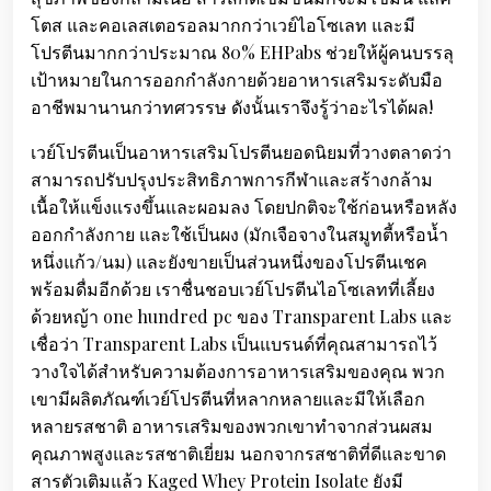
โตส และคอเลสเตอรอลมากกว่าเวย์ไอโซเลท และมี
โปรตีนมากกว่าประมาณ 80% EHPabs ช่วยให้ผู้คนบรรลุ
เป้าหมายในการออกกำลังกายด้วยอาหารเสริมระดับมือ
อาชีพมานานกว่าทศวรรษ ดังนั้นเราจึงรู้ว่าอะไรได้ผล!
เวย์โปรตีนเป็นอาหารเสริมโปรตีนยอดนิยมที่วางตลาดว่า
สามารถปรับปรุงประสิทธิภาพการกีฬาและสร้างกล้าม
เนื้อให้แข็งแรงขึ้นและผอมลง โดยปกติจะใช้ก่อนหรือหลัง
ออกกำลังกาย และใช้เป็นผง (มักเจือจางในสมูทตี้หรือน้ำ
หนึ่งแก้ว/นม) และยังขายเป็นส่วนหนึ่งของโปรตีนเชค
พร้อมดื่มอีกด้วย เราชื่นชอบเวย์โปรตีนไอโซเลทที่เลี้ยง
ด้วยหญ้า one hundred pc ของ Transparent Labs และ
เชื่อว่า Transparent Labs เป็นแบรนด์ที่คุณสามารถไว้
วางใจได้สำหรับความต้องการอาหารเสริมของคุณ พวก
เขามีผลิตภัณฑ์เวย์โปรตีนที่หลากหลายและมีให้เลือก
หลายรสชาติ อาหารเสริมของพวกเขาทำจากส่วนผสม
คุณภาพสูงและรสชาติเยี่ยม นอกจากรสชาติที่ดีและขาด
สารตัวเติมแล้ว Kaged Whey Protein Isolate ยังมี