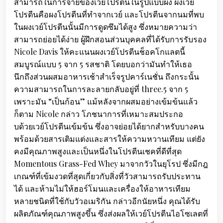
สามารถในการจ่ายของเวย์โปรตีนในรูปแบบผง ผงเวย์
โปรตีนคือผงโปรตีนที่ทำจากเวย์ และโปรตีนจากนมที่พบ
ในผงเวย์โปรตีนนั้นมีการดูดซึมได้สูง ซึ่งหมายความว่า
สามารถย่อยได้ง่าย ผู้ฝึกสอนส่วนบุคคลที่ได้รับการรับรอง
Nicole Davis ให้คะแนนผงเวย์โปรตีนช็อคโกแลตนี้
สมบูรณ์แบบ 5 จาก 5 รสชาติ โดยบอกว่ามันทำให้เธอ
นึกถึงส่วนผสมอาหารเช้าสำเร็จรูปคาร์เนชั่น ถึงกระนั้น
ความสามารถในการละลายกลับอยู่ที่ three.5 จาก 5
เพราะมัน “เป็นก้อน” แม้หลังจากผสมอย่างเข้มข้นแล้ว
ก็ตาม Nicole กล่าว โภชนาการที่เหมาะสมประกอ
บด้วยเวย์โปรตีนเข้มข้น ซึ่งอาจย่อยได้ยากสำหรับบางคน
พร้อมด้วยสารเติมแต่งและสารให้ความหวานเทียม แต่ยัง
คงมีคุณภาพสูงและเป็นหนึ่งในโปรตีนเชคที่ดีที่สุด
Momentous Grass-Fed Whey มาจากวัวในยุโรป ซึ่งมีกฎ
เกณฑ์ที่เข้มงวดที่สุดเกี่ยวกับสิ่งที่วัวสามารถรับประทาน
ได้ และห้ามไม่ให้ฮอร์โมนและเครื่องให้อาหารเทียม
หลายชนิดที่ใช้กับวัวอเมริกัน กล่าวอีกนัยหนึ่ง คุณได้รับ
ผลิตภัณฑ์คุณภาพสูงขึ้น ซึ่งส่งผลให้เวย์โปรตีนไอโซเลตที่