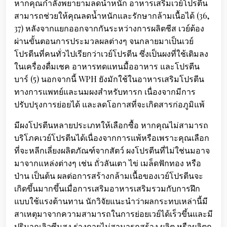
หากคุณกำลังพยายามลดน้ำหนัก อาหารเสริมเวย์โปรตีน
สามารถช่วยให้คุณลดน้ำหนักและรักษากล้ามเนื้อได้ (36,
37) หลังจากแยกออกจากกันระหว่างการผลิตชีส เวย์ต้อง
ผ่านขั้นตอนการประมวลผลต่างๆ จนกลายมาเป็นเวย์
โปรตีนที่คนทั่วไปเรียกว่าเวย์โปรตีน ซึ่งเป็นผงที่ใช้เติมลง
ในเครื่องดื่มเชค อาหารทดแทนมื้ออาหาร และโปรตีน
บาร์ (5) นอกจากนี้ WPH ยังมักใช้ในอาหารเสริมโปรตีน
ทางการแพทย์และนมผงสำหรับทารก เนื่องจากมีการ
ปรับปรุงการย่อยได้ และลดโอกาสที่จะเกิดสารก่อภูมิแพ้
มีผงโปรตีนหลายประเภทให้เลือกซื้อ หากคุณไม่สามารถ
บริโภคเวย์โปรตีนได้เนื่องจากการแพ้หรือเพราะคุณเลือก
ที่จะหลีกเลี่ยงผลิตภัณฑ์จากสัตว์ ผงโปรตีนที่ไม่ใช่นมอาจ
มาจากแหล่งต่างๆ เช่น ถั่วลันเตา ไข่ เมล็ดฟักทอง หรือ
ป่าน เป็นต้น ผลต่อการสร้างกล้ามเนื้อของเวย์โปรตีนจะ
เกิดขึ้นมากขึ้นเมื่อการเสริมอาหารเสริมรวมกับการฝึก
แบบใช้แรงต้านทาน นักวิจัยแนะนำว่าผลกระทบเหล่านี้มี
สาเหตุมาจากความสามารถในการย่อยเวย์ได้เร็วขึ้นและมี
ปริมาณลิวซีนสูง ร่างกายไม่สามารถสร้าง ผลิต หรือผลิตก