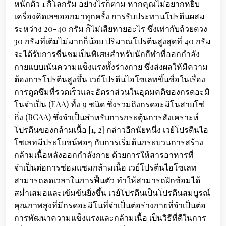
หนักตัว 1 กิโลกรัม อย่างไรก็ตาม หากคุณไม่อยากหยิบ
เครื่องคิดเลขออกมาทุกครั้ง การรับประทานโปรตีนผสม
ระหว่าง 20-40 กรัม ก็ไม่เสียหายอะไร ซึ่งเท่ากับถ้วยตวง
30 กรัมที่เติมไม่มากก็น้อย ปริมาณโปรตีนสูงสุดที่ 40 กรัม
จะได้รับการชื่นชมเป็นพิเศษสำหรับนักกีฬาที่ออกกำลัง
กายแบบเน้นความแข็งแรงทั้งร่างกาย ซึ่งส่งผลให้มีความ
ต้องการโปรตีนสูงขึ้น เวย์โปรตีนไอโซเลทขึ้นชื่อในเรื่อง
การดูดซึมที่รวดเร็วและอัตราส่วนในอุดมคติของกรดอะมิ
โนจำเป็น (EAA) ทั้ง 9 ชนิด ซึ่งรวมถึงกรดอะมิโนสายโซ่
กิ่ง (BCAA) ซึ่งจำเป็นสำหรับการกระตุ้นการสังเคราะห์
โปรตีนของกล้ามเนื้อ [1, 2] กล่าวอีกนัยหนึ่ง เวย์โปรตีนไอ
โซเลทมีประโยชน์พอๆ กับการเริ่มต้นกระบวนการสร้าง
กล้ามเนื้อหลังออกกำลังกาย ด้วยการให้สารอาหารที่
จำเป็นต่อการซ่อมแซมกล้ามเนื้อ เวย์โปรตีนไอโซเลท
สามารถลดเวลาในการฟื้นตัว ทำให้สามารถฝึกซ้อมได้
สม่ำเสมอและเข้มข้นยิ่งขึ้น เวย์โปรตีนเป็นโปรตีนสมบูรณ์
คุณภาพสูงที่มีกรดอะมิโนที่จำเป็นต่อร่างกายที่จำเป็นต่อ
การพัฒนาความแข็งแรงและกล้ามเนื้อ เป็นวิธีที่ดีในการ