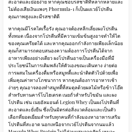
สะอาดและย่อยง่าย หากคุณชอบรสชาติที่หลากหลายและ
ไม่ต้องเสียเงินแพงๆ Phormula-1 ก็เป็นผงเวย์โปรตีน
คุณภาพสูงและมีรสชาติดี
หากคุณมีโรคไตเรื้อรัง คุณอาจต้องหลีกเลี่ยงผงโปรตีน
ทั้งหมด เนื่องจากโปรตีนที่มีความเข้มข้นสูงอาจทำให้ไต
ของคุณเครียดได้ และหากคุณออกกำลังกายเพียงเล็กน้อย
คุณก็สามารถตอบสนองความต้องการโปรตีนได้จาก
อาหารเพียงอย่างเดียว ผงโปรตีนอาจเป็นเครื่องมือที่มี
ประโยชน์ในการเติมพลังให้ตัวเองขณะเดินทาง ง่ายต่อ
การผสมในเครื่องดื่มหรือสมูทตี้และนำติดตัวไปด้วยเพื่อ
เพิ่มคุณค่าทางโภชนาการ หากคุณต้องการอาหารเช้า
ง่ายๆ คุณอาจลองทำสมูทตี้ที่สมดุลด้วยผลไม้หรือข้าวโอ๊ต
สำหรับทานคาร์โบไฮเดรต เนยถั่วสำหรับไขมัน และผง
โปรตีน เช่น เนยอัลมอนด์ Legion Whey เป็นผงโปรตีนที่
สะอาดและยั่งยืน ซึ่งเป็นมิตรต่อสิ่งแวดล้อมและเป็นตัว
เลือกที่ยอดเยี่ยมสำหรับทุกคนที่กำลังมองหาอาหารเสริม
โปรตีนที่สะอาด นอกเหนือจากเวย์โปรตีนจากนมแล้ว
Masculn Whey Protein ไม่มีส่วนผสมจากสัตว์ เหมาะ