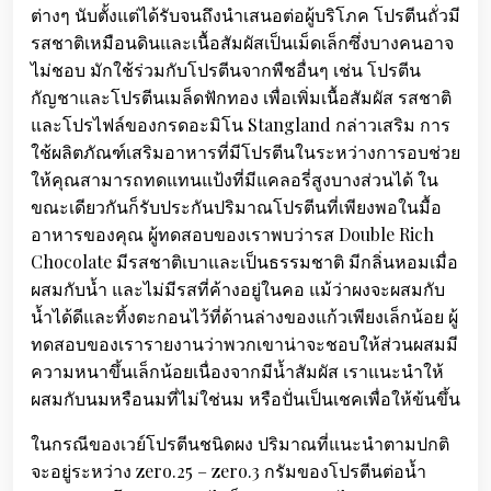
ต่างๆ นับตั้งแต่ได้รับจนถึงนำเสนอต่อผู้บริโภค โปรตีนถั่วมี
รสชาติเหมือนดินและเนื้อสัมผัสเป็นเม็ดเล็กซึ่งบางคนอาจ
ไม่ชอบ มักใช้ร่วมกับโปรตีนจากพืชอื่นๆ เช่น โปรตีน
กัญชาและโปรตีนเมล็ดฟักทอง เพื่อเพิ่มเนื้อสัมผัส รสชาติ
และโปรไฟล์ของกรดอะมิโน Stangland กล่าวเสริม การ
ใช้ผลิตภัณฑ์เสริมอาหารที่มีโปรตีนในระหว่างการอบช่วย
ให้คุณสามารถทดแทนแป้งที่มีแคลอรี่สูงบางส่วนได้ ใน
ขณะเดียวกันก็รับประกันปริมาณโปรตีนที่เพียงพอในมื้อ
อาหารของคุณ ผู้ทดสอบของเราพบว่ารส Double Rich
Chocolate มีรสชาติเบาและเป็นธรรมชาติ มีกลิ่นหอมเมื่อ
ผสมกับน้ำ และไม่มีรสที่ค้างอยู่ในคอ แม้ว่าผงจะผสมกับ
น้ำได้ดีและทิ้งตะกอนไว้ที่ด้านล่างของแก้วเพียงเล็กน้อย ผู้
ทดสอบของเรารายงานว่าพวกเขาน่าจะชอบให้ส่วนผสมมี
ความหนาขึ้นเล็กน้อยเนื่องจากมีน้ำสัมผัส เราแนะนำให้
ผสมกับนมหรือนมที่ไม่ใช่นม หรือปั่นเป็นเชคเพื่อให้ข้นขึ้น
ในกรณีของเวย์โปรตีนชนิดผง ปริมาณที่แนะนำตามปกติ
จะอยู่ระหว่าง zero.25 – zero.3 กรัมของโปรตีนต่อน้ำ