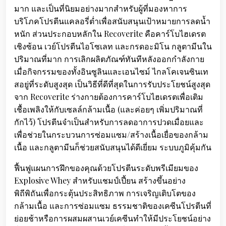
มาก และเป็นที่นิยมอย่างมากสำหรับผู้ที่มองหาการ
บริโภคโปรตีนแคลอรี่ต่ำเพื่อสนับสนุนเป้าหมายการลดน้ำ
หนัก ส่วนประกอบหลักใน Recoverite คือคาร์โบไฮเดรต
เชิงซ้อน เวย์โปรตีนไอโซเลท และกรดอะมิโน กลูตามีนใน
ปริมาณที่มาก การเลิกผลิตภัณฑ์ทันทีหลังออกกำลังกาย
เมื่อกิจกรรมของทั้งอินซูลินและเอนไซม์ ไกลโคเจนซินเท
สอยู่ที่ระดับสูงสุด เป็นวิธีที่ดีที่สุดในการรับประโยชน์สูงสุด
จาก Recoverite ร่างกายต้องการคาร์โบไฮเดรตเพื่อเติม
เชื้อเพลิงให้กับเซลล์กล้ามเนื้อ (และค่อยๆ เพิ่มปริมาณที่
กักไว้) โปรตีนจำเป็นสำหรับการลดอาการปวดเมื่อยและ
เพื่อช่วยในกระบวนการซ่อมแซม/สร้างเนื้อเยื่อของกล้าม
เนื้อ และกลูตามีนก็ช่วยสนับสนุนได้ดีเยี่ยม ระบบภูมิคุ้มกัน
ฟื้นฟูแผนการฝึกของคุณด้วยโปรตีนระดับพรีเมียมของ
Explosive Whey สำหรับแชมป์เปี้ยน สร้างขึ้นอย่าง
พิถีพิถันเพื่อกระตุ้นประสิทธิภาพ การเจริญเติบโตของ
กล้ามเนื้อ และการซ่อมแซม ธรรมชาติของเคซีนโปรตีนที่
ย่อยช้าหรือการผสมผสานเวย์เคซีนทำให้มีประโยชน์อย่าง