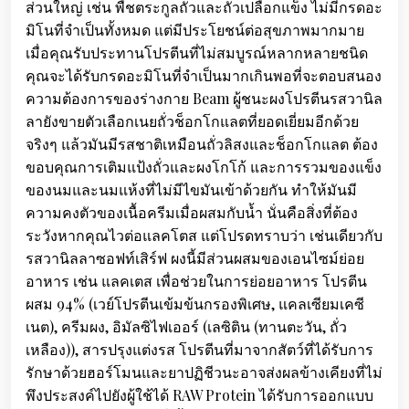
ส่วนใหญ่ เช่น พืชตระกูลถั่วและถั่วเปลือกแข็ง ไม่มีกรดอะ
มิโนที่จำเป็นทั้งหมด แต่มีประโยชน์ต่อสุขภาพมากมาย
เมื่อคุณรับประทานโปรตีนที่ไม่สมบูรณ์หลากหลายชนิด
คุณจะได้รับกรดอะมิโนที่จำเป็นมากเกินพอที่จะตอบสนอง
ความต้องการของร่างกาย Beam ผู้ชนะผงโปรตีนรสวานิล
ลายังขายตัวเลือกเนยถั่วช็อกโกแลตที่ยอดเยี่ยมอีกด้วย
จริงๆ แล้วมันมีรสชาติเหมือนถั่วลิสงและช็อกโกแลต ต้อง
ขอบคุณการเติมแป้งถั่วและผงโกโก้ และการรวมของแข็ง
ของนมและนมแห้งที่ไม่มีไขมันเข้าด้วยกัน ทำให้มันมี
ความคงตัวของเนื้อครีมเมื่อผสมกับน้ำ นั่นคือสิ่งที่ต้อง
ระวังหากคุณไวต่อแลคโตส แต่โปรดทราบว่า เช่นเดียวกับ
รสวานิลลาซอฟท์เสิร์ฟ ผงนี้มีส่วนผสมของเอนไซม์ย่อย
อาหาร เช่น แลคเตส เพื่อช่วยในการย่อยอาหาร โปรตีน
ผสม 94% (เวย์โปรตีนเข้มข้นกรองพิเศษ, แคลเซียมเคซี
เนต), ครีมผง, อิมัลซิไฟเออร์ (เลซิติน (ทานตะวัน, ถั่ว
เหลือง)), สารปรุงแต่งรส โปรตีนที่มาจากสัตว์ที่ได้รับการ
รักษาด้วยฮอร์โมนและยาปฏิชีวนะอาจส่งผลข้างเคียงที่ไม่
พึงประสงค์ไปยังผู้ใช้ได้ RAW Protein ได้รับการออกแบบ