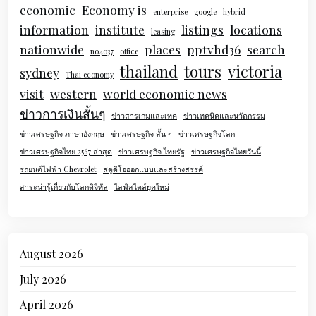
economic
Economy is
enterprise
google
hybrid
information
institute
listings
locations
leasing
nationwide
places
pptvhd36
search
no4037
office
thailand
tours
victoria
sydney
Thai economy
visit
western
world economic news
ข่าวการเงินสั้นๆ
ข่าวสารเกมและเทค
ข่าวเทคนิคและนวัตกรรม
ข่าวเศรษฐกิจ ภาษาอังกฤษ
ข่าวเศรษฐกิจ สั้น ๆ
ข่าวเศรษฐกิจโลก
ข่าวเศรษฐกิจไทย 2567 ล่าสุด
ข่าวเศรษฐกิจ ไทยรัฐ
ข่าวเศรษฐกิจไทยวันนี้
รถยนต์ไฟฟ้า Chevrolet
สตูดิโอออกแบบและสร้างสรรค์
สาระน่ารู้เกี่ยวกับโลกดิจิทัล
ไลฟ์สไตล์ยุคใหม่
August 2026
July 2026
April 2026