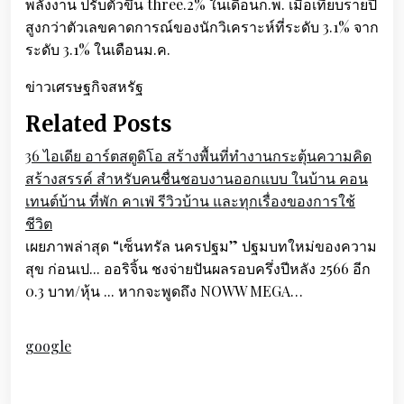
พลังงาน ปรับตัวขึ้น three.2% ในเดือนก.พ. เมื่อเทียบรายปี
สูงกว่าตัวเลขคาดการณ์ของนักวิเคราะห์ที่ระดับ 3.1% จาก
ระดับ 3.1% ในเดือนม.ค.
ข่าวเศรษฐกิจสหรัฐ
Related Posts
36 ไอเดีย อาร์ตสตูดิโอ สร้างพื้นที่ทำงานกระตุ้นความคิด
สร้างสรรค์ สำหรับคนชื่นชอบงานออกแบบ ในบ้าน คอน
เทนต์บ้าน ที่พัก คาเฟ่ รีวิวบ้าน และทุกเรื่องของการใช้
ชีวิต
เผยภาพล่าสุด “เซ็นทรัล นครปฐม” ปฐมบทใหม่ของความ
สุข ก่อนเป... ออริจิ้น ชงจ่ายปันผลรอบครึ่งปีหลัง 2566 อีก
0.3 บาท/หุ้น ... หากจะพูดถึง NOWW MEGA…
google