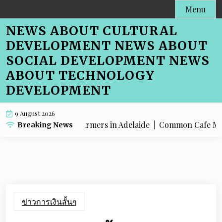
Skip
Menu
to
NEWS ABOUT CULTURAL
content
DEVELOPMENT NEWS ABOUT
SOCIAL DEVELOPMENT NEWS
ABOUT TECHNOLOGY
DEVELOPMENT
9 August 2026
e Menu SEO for Farmers in Adelaide |
Common Cafe Menu SEO
Breaking News
ข่าวการเงินสั้นๆ