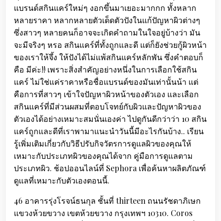
แบรนด์สกินแคร์ใหม่ๆ งอกขึ้นมาเยอะมากกก ทั้งหลาก
หลายราคา หลากหลายตัวเด็ดตัวปังในแก้ปัญหาผิวต่างๆ
ซึ่งสาวๆ หลายคนก็อาจจะเกิดคำถามในใจอยู่บ้างว่า มัน
จะมีจริงๆ หรอ สกินแคร์ที่ทั้งถูกและดี แต่ก็ยังช่วยกู้ผิวหน้า
ของเราให้จึ้ง ให้ปังได้ไม่แพ้สกินแคร์หลักพัน ซึ่งคำตอบก็
คือ มีค่ะ!! เพราะสิ่งสำคัญอย่างหนึ่งในการเลือกใช้สกิน
แคร์ ไม่ใช่แค่ราคาหรือชื่อแบรนด์ของมันเท่านั้นน้า แต่
คือการที่สาวๆ เข้าใจปัญหาผิวหน้าของตัวเอง และเลือก
สกินแคร์ที่มีส่วนผสมที่ตอบโจทย์กับผิวและปัญหาผิวของ
ตัวเองได้อย่างเหมาะสมนั่นเองค่า ไปดูกันดีกว่าว่า 10 สกิน
แคร์ถูกและดีที่เราพามาแนะนำวันนี้มีอะไรกันบ้าง.. เรียน
รู้เพิ่มเติมเกี่ยวกับวิธีปรับกิจวัตรการดูแลผิวของคุณให้
เหมาะกับประเภทผิวของคุณได้จาก คู่มือการดูแลตาม
ประเภทผิว. ช้อปออนไลน์ที่ Sephora เพื่อค้นหาผลิตภัณฑ์
ดูแลที่เหมาะกับตัวเองตอนนี้.
46 อาคารรุ่งโรจน์ธนกุล ชั้นที่ thirteen ถนนรัชดาภิเษก
แขวงห้วยขวาง เขตห้วยขวาง กรุงเทพฯ 10310. Coros