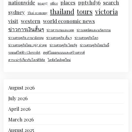
nationwide
places
pptvhd36
search
no4037
office
thailand
tours
victoria
sydney
Thai economy
visit
western
world economic news
ข่าวการเงินสั้นๆ
ข่าวสารเกมและเทค
ข่าวเทคนิคและนวัตกรรม
ข่าวเศรษฐกิจ ภาษาอังกฤษ
ข่าวเศรษฐกิจ สั้น ๆ
ข่าวเศรษฐกิจโลก
ข่าวเศรษฐกิจไทย 2567 ล่าสุด
ข่าวเศรษฐกิจ ไทยรัฐ
ข่าวเศรษฐกิจไทยวันนี้
รถยนต์ไฟฟ้า Chevrolet
สตูดิโอออกแบบและสร้างสรรค์
สาระน่ารู้เกี่ยวกับโลกดิจิทัล
ไลฟ์สไตล์ยุคใหม่
August 2026
July 2026
April 2026
March 2026
August 2025