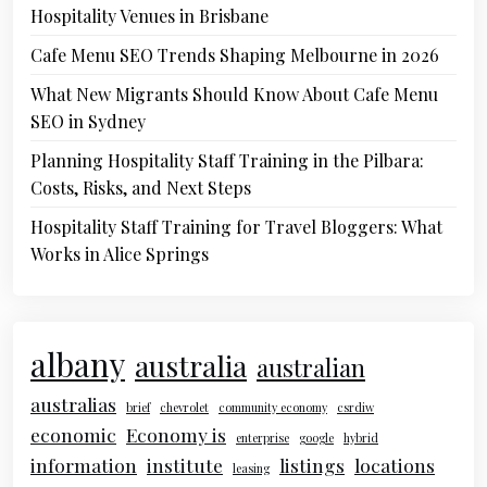
Hospitality Venues in Brisbane
Cafe Menu SEO Trends Shaping Melbourne in 2026
What New Migrants Should Know About Cafe Menu
SEO in Sydney
Planning Hospitality Staff Training in the Pilbara:
Costs, Risks, and Next Steps
Hospitality Staff Training for Travel Bloggers: What
Works in Alice Springs
albany
australia
australian
australias
brief
chevrolet
community economy
csrdiw
economic
Economy is
enterprise
google
hybrid
information
institute
listings
locations
leasing