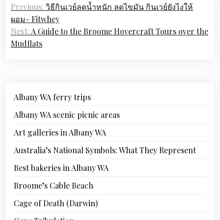
Previous:
วิธีกินเวย์ลดน้ำหนัก ลดไขมัน กินเวย์ยังไงให้
navigation
ผอม- Fitwhey
Next:
A Guide to the Broome Hovercraft Tours over the
Mudflats
Albany WA ferry trips
Albany WA scenic picnic areas
Art galleries in Albany WA
Australia’s National Symbols: What They Represent
Best bakeries in Albany WA
Broome’s Cable Beach
Cage of Death (Darwin)