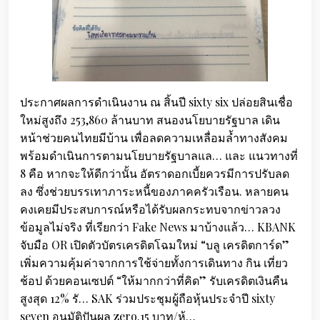
ประกาศผลการดำเนินงาน ณ สิ้นปี sixty six ปล่อยสินเชื่อ
ใหม่สูงถึง 253,860 ล้านบาท สนองนโยบายรัฐบาล เดิน
หน้าช่วยคนไทยมีบ้าน เพื่อลดความเหลื่อมล้ำทางสังคม
พร้อมดำเนินการตามนโยบายรัฐบาลแล… และ แนวทางที่
8 คือ หากจะให้ดีกว่านั้น อัตราดอกเบี้ยควรมีการปรับลด
ลง ซึ่งช่วยบรรเทาภาระหนี้ของภาคครัวเรือน. หลายคน
คงเคยมีประสบการณ์หรือได้รับผลกระทบจากข่าวลวง
ข้อมูลไม่จริง ที่เรียกว่า Fake News มาบ้างแล้ว… KBANK
จับมือ OR เปิดตัวบัตรเครดิตโฉมใหม่ “บลู เครดิตการ์ด”
เพิ่มความคุ้มค่าจากการใช้จ่ายทั้งการเดินทาง กิน เที่ยว
ช้อป ด้วยคอนเซปต์ “ให้มากกว่าที่คิด” รับเครดิตเงินคืน
สูงสุด 12% รั… SAK ร่วมประชุมผู้ถือหุ้นประจำปี sixty
seven อนุมัติปันผล zero.15 บาท/หุ้…