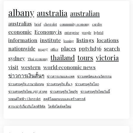
albany
australia
australian
australias
brief
chevrolet
community economy
csrdiw
economic
Economy is
enterprise
google
hybrid
information
institute
listings
locations
leasing
nationwide
places
pptvhd36
search
no4037
office
thailand
tours
victoria
sydney
Thai economy
visit
western
world economic news
ข่าวการเงินสั้นๆ
ข่าวสารเกมและเทค
ข่าวเทคนิคและนวัตกรรม
ข่าวเศรษฐกิจ ภาษาอังกฤษ
ข่าวเศรษฐกิจ สั้น ๆ
ข่าวเศรษฐกิจโลก
ข่าวเศรษฐกิจไทย 2567 ล่าสุด
ข่าวเศรษฐกิจ ไทยรัฐ
ข่าวเศรษฐกิจไทยวันนี้
รถยนต์ไฟฟ้า Chevrolet
สตูดิโอออกแบบและสร้างสรรค์
สาระน่ารู้เกี่ยวกับโลกดิจิทัล
ไลฟ์สไตล์ยุคใหม่