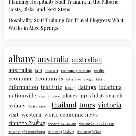
Planning Hospitality Staff Training in the Pilbara:
Costs, Risks, and Next Steps
Hospitality Staff Training for Travel Bloggers: What
Works in Alice Springs
albany
australia
australian
australias
brief
chevrolet
community economy
csrdiw
economic
Economy is
enterprise
google
hybrid
information
institute
listings
locations
leasing
nationwide
places
pptvhd36
search
no4037
office
thailand
tours
victoria
sydney
Thai economy
visit
western
world economic news
ข่าวการเงินสั้นๆ
ข่าวสารเกมและเทค
ข่าวเทคนิคและนวัตกรรม
ข่าวเศรษฐกิจ ภาษาอังกฤษ
ข่าวเศรษฐกิจ สั้น ๆ
ข่าวเศรษฐกิจโลก